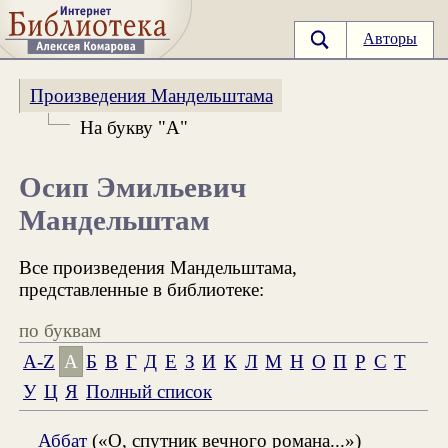
Авторы
Произведения Мандельштама
На букву "А"
Осип Эмильевич
Мандельштам
Все произведения Мандельштама,
представленные в библиотеке:
по буквам
A-Z
А
Б
В
Г
Д
Е
З
И
К
Л
М
Н
О
П
Р
С
Т
У
Ц
Я
Полный список
Аббат
(«О, спутник вечного романа...»)