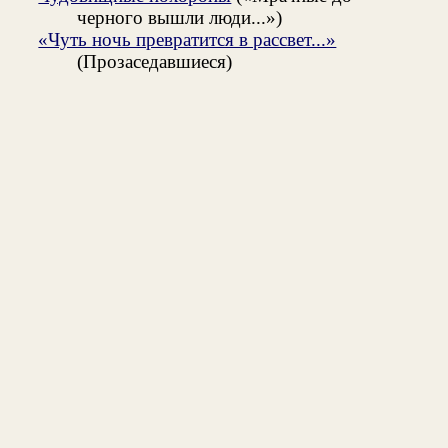
черного вышли люди...»)
«Чуть ночь превратится в рассвет...»
(Прозаседавшиеся)