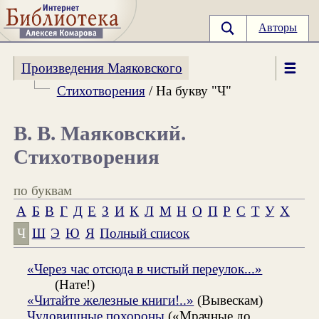
Авторы
Произведения Маяковского
Стихотворения
/ На букву "Ч"
В. В. Маяковский.
Стихотворения
по буквам
А
Б
В
Г
Д
Е
З
И
К
Л
М
Н
О
П
Р
С
Т
У
Х
Ч
Ш
Э
Ю
Я
Полный список
«Через час отсюда в чистый переулок...»
(Нате!)
«Читайте железные книги!..»
(Вывескам)
Чудовищные похороны
(«Мрачные до