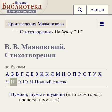
Авторы
Произведения Маяковского
Стихотворения
/ На букву "Ш"
В. В. Маяковский.
Стихотворения
по буквам
А
Б
В
Г
Д
Е
З
И
К
Л
М
Н
О
П
Р
С
Т
У
Х
Ч
Ш
Э
Ю
Я
Полный список
Шумики, шумы и шумищи
(«По эхам города
проносят шумы...»)