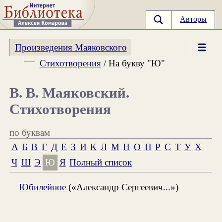
Авторы
Произведения Маяковского
Стихотворения
/ На букву "Ю"
В. В. Маяковский.
Стихотворения
по буквам
А
Б
В
Г
Д
Е
З
И
К
Л
М
Н
О
П
Р
С
Т
У
Х
Ч
Ш
Э
Ю
Я
Полный список
Юбилейное
(«Александр Сергеевич...»)