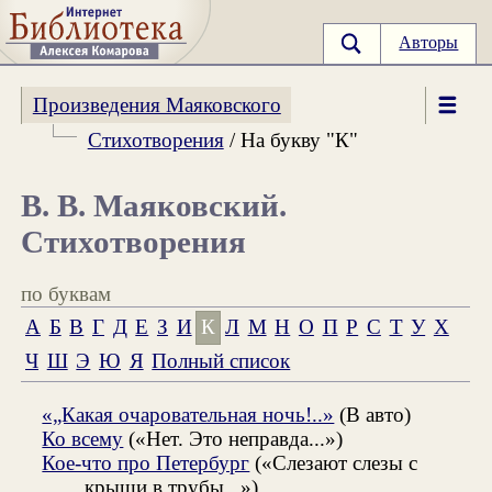
Авторы
Произведения Маяковского
Стихотворения
/ На букву "К"
В. В. Маяковский.
Стихотворения
по буквам
А
Б
В
Г
Д
Е
З
И
К
Л
М
Н
О
П
Р
С
Т
У
Х
Ч
Ш
Э
Ю
Я
Полный список
«„Какая очаровательная ночь!..»
(В авто)
Ко всему
(«Нет. Это неправда...»)
Кое-что про Петербург
(«Слезают слезы с
крыши в трубы...»)