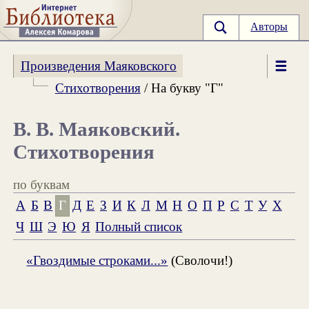
Авторы
Произведения Маяковского
Стихотворения
/ На букву "Г"
В. В. Маяковский.
Стихотворения
по буквам
А
Б
В
Г
Д
Е
З
И
К
Л
М
Н
О
П
Р
С
Т
У
Х
Ч
Ш
Э
Ю
Я
Полный список
«Гвоздимые строками...»
(Сволочи!)