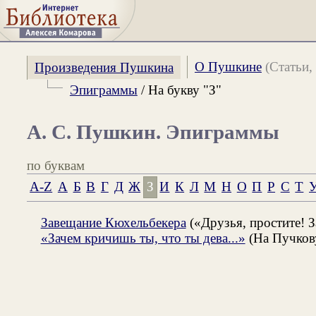
О Пушкине
(Статьи, 
Произведения Пушкина
Эпиграммы
/ На букву "З"
А. С. Пушкин. Эпиграммы
по буквам
A-Z
А
Б
В
Г
Д
Ж
З
И
К
Л
М
Н
О
П
Р
С
Т
Завещание Кюхельбекера
(«Друзья, простите! З
«Зачем кричишь ты, что ты дева...»
(На Пучков