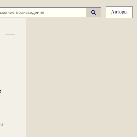
Авторы
е
ии