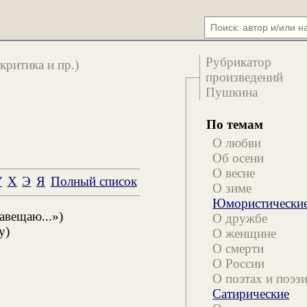
Рубрикатор
критика и пр.)
произведений
Пушкина
По темам
О любви
Об осени
О весне
У
Х
Э
Я
Полный список
О зиме
Юмористически
авещаю...»)
О дружбе
у)
О женщине
О смерти
О России
О поэтах и поэз
Сатирические