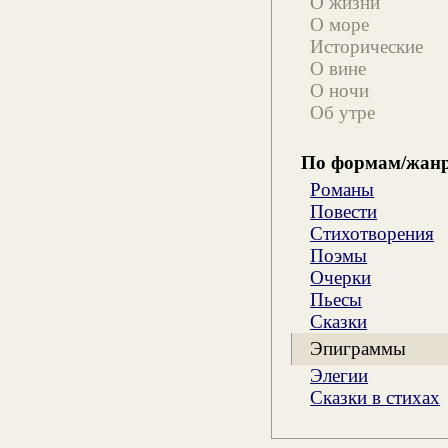
О жизни
О море
Исторические
О вине
О ночи
Об утре
По формам/жан
Романы
Повести
Стихотворения
Поэмы
Очерки
Пьесы
Сказки
Эпиграммы
Элегии
Сказки в стихах