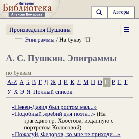
Авторы
Произведения Пушкина
Эпиграммы
/ На букву "П"
А. С. Пушкин. Эпиграммы
по буквам
A-Z
А
Б
В
Г
Д
Ж
З
И
К
Л
М
Н
О
П
Р
С
Т
У
Х
Э
Я
Полный список
«Певец-Давид был ростом мал...»
«Подобный жребий для поэта...»
(На
трагедию гр. Хвостова, изданную с
портретом Колосовой)
«Пожалуй, Федоров, ко мне не приходи...»