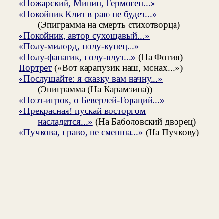
«Пожарский, Минин, Гермоген...»
«Покойник Клит в раю не будет...»
(Эпиграмма на смерть стихотворца)
«Покойник, автор сухощавый...»
«Полу-милорд, полу-купец...»
«Полу-фанатик, полу-плут...»
(На Фотия)
Портрет
(«Вот карапузик наш, монах...»)
«Послушайте: я сказку вам начну...»
(Эпиграмма (На Карамзина))
«Поэт-игрок, о Беверлей-Гораций...»
«Прекрасная! пускай восторгом
насладится...»
(На Баболовский дворец)
«Пучкова, право, не смешна...»
(На Пучкову)