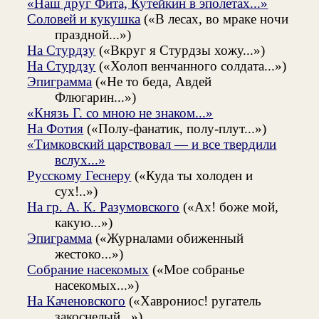
«Наш друг Фита, Кутейкин в эполетах...»
Соловей и кукушка
(«В лесах, во мраке ночи
праздной...»)
На Стурдзу
(«Вкруг я Стурдзы хожу...»)
На Стурдзу
(«Холоп венчанного солдата...»)
Эпиграмма
(«Не то беда, Авдей
Флюгарин...»)
«Князь Г. со мною не знаком...»
На Фотия
(«Полу-фанатик, полу-плут...»)
«Тимковский царствовал — и все твердили
вслух...»
Русскому Геснеру
(«Куда ты холоден и
cyx!..»)
На гр. А. К. Разумовского
(«Ах! боже мой,
какую...»)
Эпиграмма
(«Журналами обиженный
жестоко...»)
Собрание насекомых
(«Мое собранье
насекомых...»)
На Каченовского
(«Хаврониос! ругатель
закоснелый...»)