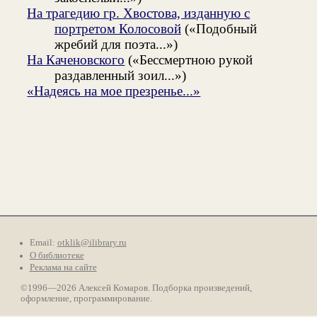
На трагедию гр. Хвостова, изданную с
портретом Колосовой
(«Подобный
жребий для поэта...»)
На Каченовского
(«Бессмертною рукой
раздавленный зоил...»)
«Надеясь на мое презренье...»
Email:
otklik@ilibrary.ru
О библиотеке
Реклама на сайте
©1996—2026 Алексей Комаров. Подборка произведений,
оформление, программирование.