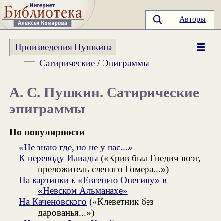
Авторы
Произведения Пушкина
Сатирические
/
Эпиграммы
А. С. Пушкин. Сатирические
эпиграммы
По популярности
«Не знаю где, но не у нас...»
К переводу Илиады
(«Крив был Гнедич поэт,
преложитель слепого Гомера...»)
На картинки к «Евгению Онегину» в
«Невском Альманахе»
На Каченовского
(«Клеветник без
дарованья...»)