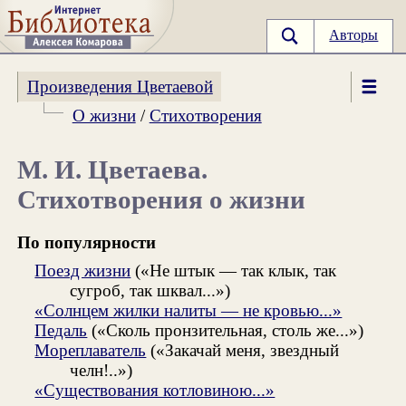
Авторы
Произведения Цветаевой
О жизни
/
Стихотворения
М. И. Цветаева.
Стихотворения о жизни
По популярности
Поезд жизни
(«Не штык — так клык, так
сугроб, так шквал...»)
«Солнцем жилки налиты — не кровью...»
Педаль
(«Сколь пронзительная, столь же...»)
Мореплаватель
(«Закачай меня, звездный
челн!..»)
«Существования котловиною...»