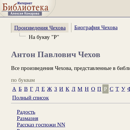
Биография Чехова
Произведения Чехова
На букву "Р"
Антон Павлович Чехов
Все произведения Чехова, представленные в библ
по буквам
А
Б
В
Г
Д
Е
Ж
З
И
К
Л
М
Н
О
П
Р
С
Т
У
Полный список
Радость
Размазня
Рассказ госпожи NN