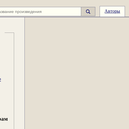
Авторы
е
рам