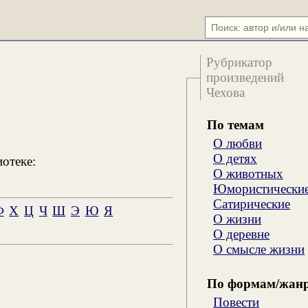
Рубрикатор
произведений
Чехова
По темам
О любви
О детях
иотеке:
О животных
Юмористически
Сатирические
Ф
Х
Ц
Ч
Ш
Э
Ю
Я
О жизни
О деревне
О смысле жизни
По формам/жан
Повести