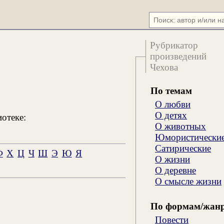
Рубрикатор
произведений
Чехова
По темам
О любви
О детях
иотеке:
О животных
Юмористически
Сатирические
Ф
Х
Ц
Ч
Ш
Э
Ю
Я
О жизни
О деревне
О смысле жизни
По формам/жан
Повести