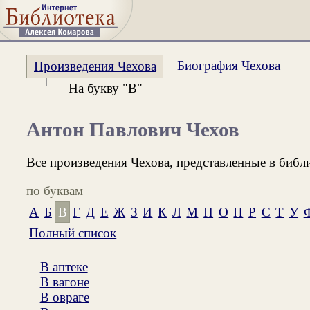
Биография Чехова
Произведения Чехова
На букву "В"
Антон Павлович Чехов
Все произведения Чехова, представленные в библ
по буквам
А
Б
В
Г
Д
Е
Ж
З
И
К
Л
М
Н
О
П
Р
С
Т
У
Полный список
В аптеке
В вагоне
В овраге