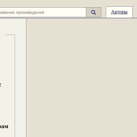
Авторы
е
рам