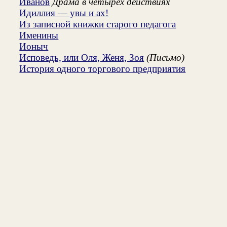
Иванов
Драма в четырех действиях
Идиллия — увы и ах!
Из записной книжки старого педагога
Именины
Ионыч
Исповедь, или Оля, Женя, Зоя
(Письмо)
История одного торгового предприятия