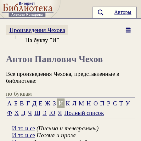
Авторы
Произведения Чехова
На букву "И"
Антон Павлович Чехов
Все произведения Чехова, представленные в
библиотеке:
по буквам
А
Б
В
Г
Д
Е
Ж
З
И
К
Л
М
Н
О
П
Р
С
Т
У
Ф
Х
Ц
Ч
Ш
Э
Ю
Я
Полный список
И то и се
(Письма и телеграммы)
И то и се
Поэзия и проза