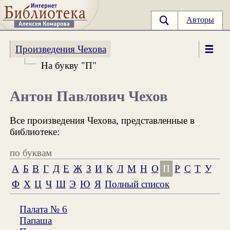
Авторы
Произведения Чехова
На букву "П"
Антон Павлович Чехов
Все произведения Чехова, представленные в
библиотеке:
по буквам
А
Б
В
Г
Д
Е
Ж
З
И
К
Л
М
Н
О
П
Р
С
Т
У
Ф
Х
Ц
Ч
Ш
Э
Ю
Я
Полный список
Палата № 6
Папаша