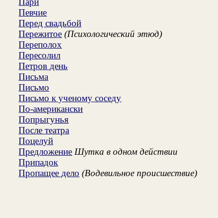
Пари
Певчие
Перед свадьбой
Пережитое
(Психологический этюд)
Переполох
Пересолил
Петров день
Письма
Письмо
Письмо к ученому соседу
По-американски
Попрыгунья
После театра
Поцелуй
Предложение
Шутка в одном действии
Припадок
Пропащее дело
(Водевильное происшествие)