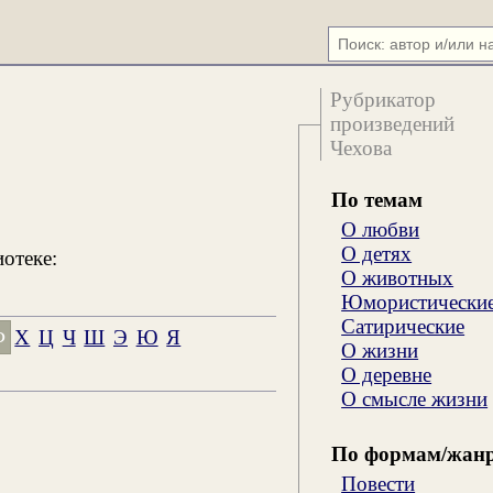
Рубрикатор
произведений
Чехова
По темам
О любви
О детях
иотеке:
О животных
Юмористически
Сатирические
Ф
Х
Ц
Ч
Ш
Э
Ю
Я
О жизни
О деревне
О смысле жизни
По формам/жан
Повести