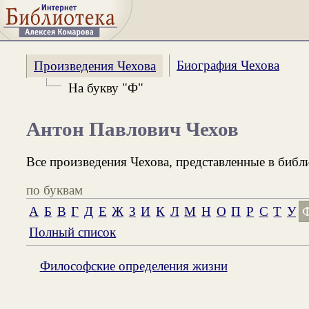
Биография Чехова
Произведения Чехова
На букву "Ф"
Антон Павлович Чехов
Все произведения Чехова, представленные в библ
по буквам
А
Б
В
Г
Д
Е
Ж
З
И
К
Л
М
Н
О
П
Р
С
Т
У
Полный список
Философские определения жизни