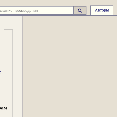
Авторы
е
рам