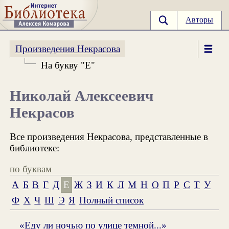
Авторы
Произведения Некрасова
На букву "Е"
Николай Алексеевич
Некрасов
Все произведения Некрасова, представленные в
библиотеке:
по буквам
А
Б
В
Г
Д
Е
Ж
З
И
К
Л
М
Н
О
П
Р
С
Т
У
Ф
Х
Ч
Ш
Э
Я
Полный список
«Еду ли ночью по улице темной...»