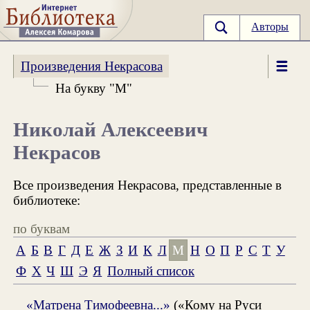
Авторы
Произведения Некрасова
На букву "М"
Николай Алексеевич
Некрасов
Все произведения Некрасова, представленные в
библиотеке:
по буквам
А
Б
В
Г
Д
Е
Ж
З
И
К
Л
М
Н
О
П
Р
С
Т
У
Ф
Х
Ч
Ш
Э
Я
Полный список
«Матрена Тимофеевна...»
(«Кому на Руси