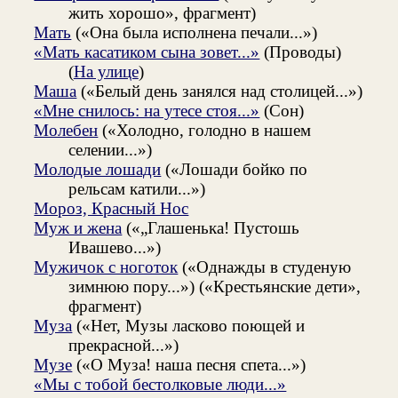
жить хорошо», фрагмент)
Мать
(«Она была исполнена печали...»)
«Мать касатиком сына зовет...»
(Проводы)
(
На улице
)
Маша
(«Белый день занялся над столицей...»)
«Мне снилось: на утесе стоя...»
(Сон)
Молебен
(«Холодно, голодно в нашем
селении...»)
Молодые лошади
(«Лошади бойко по
рельсам катили...»)
Мороз, Красный Нос
Муж и жена
(«„Глашенька! Пустошь
Ивашево...»)
Мужичок с ноготок
(«Однажды в студеную
зимнюю пору...») («Крестьянские дети»,
фрагмент)
Муза
(«Нет, Музы ласково поющей и
прекрасной...»)
Музе
(«О Муза! наша песня спета...»)
«Мы с тобой бестолковые люди...»