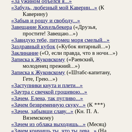
«За ужином объелся я...»
«Забудь, любезный мой Каверин...»
(К
Каверину)
«Забыв и рощу и свободу...»
Завещание Кюхельбекера
(«Друзья,
простите! Завещаю...»)
«Завидую тебе, питомец моря смелый...»
Заздравный кубок
(«Кубок янтарный...»)
Заклинание
(«О, если правда, что в ночи...»)
Записка к Жуковскому
(«Раевский,
молоденец прежний...»)
Записка к Жуковскому
(«Штабс-капитану,
Гете, Грею...»)
«Заступники кнута и плети...»
«Заутра с свечкой грошевою...»
«Зачем, Елена, так пугливо...»
«Зачем безвременную скуку...»
(К ***)
«Зачем, забывши славу...»
(Кн. П. А.
Вяземскому)
«Зачем из облака выходишь...»
(Месяц)
«Зачем кричишь ты, что ты дева...»
(На