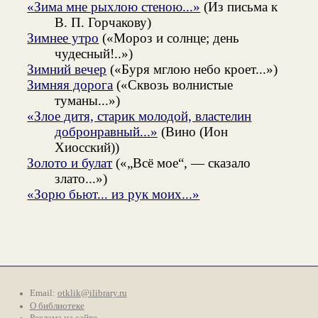
«Зима мне рыхлою стеною...»
(Из письма к
В. П. Горчакову)
Зимнее утро
(«Мороз и солнце; день
чудесный!..»)
Зимний вечер
(«Буря мглою небо кроет...»)
Зимняя дорога
(«Сквозь волнистые
туманы...»)
«Злое дитя, старик молодой, властелин
добронравный...»
(Вино (Ион
Хиосский))
Золото и булат
(«„Всё мое“, — сказало
злато...»)
«Зорю бьют... из рук моих...»
Email:
otklik@ilibrary.ru
О библиотеке