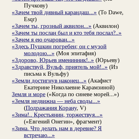
Пучкову)
«Зачем твой дивный карандаш...»
(To Dawe,
Esqr)
«Зачем ты, грозный аквилон...»
(Аквилон)
«Зачем ты послан был и кто тебя послал?..»
«Зачем я ею очарован...»
«Здесь Пушкин погребен; он с музой
молодою...»
(Моя эпитафия)
«Здорово, Юрьев именинник!..»
(Юрьеву)
«Здравствуй, Вульф, приятель мой!..»
(Из
письма к Вульфу)
«Земли достигнув наконец...»
(Акафист
Екатерине Николаевне Карамзиной)
Земля и море
(«Когда по синеве морей...»)
«Земля недвижна — неба своды...»
(
Подражания Корану
, V)
«Зима!.. Крестьянин, торжествуя...»
(«Евгений Онегин», фрагмент)
«Зима. Что делать нам в деревне? Я
встречаю...»