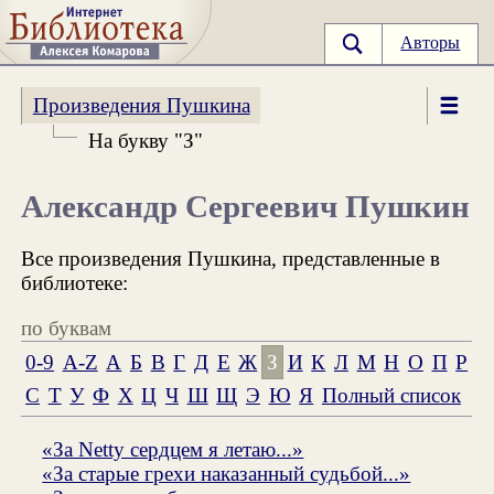
Авторы
Произведения Пушкина
На букву "З"
Александр Сергеевич Пушкин
Все произведения Пушкина, представленные в
библиотеке:
по буквам
0-9
A-Z
А
Б
В
Г
Д
Е
Ж
З
И
К
Л
М
Н
О
П
Р
С
Т
У
Ф
Х
Ц
Ч
Ш
Щ
Э
Ю
Я
Полный список
«За Netty сердцем я летаю...»
«За старые грехи наказанный судьбой...»