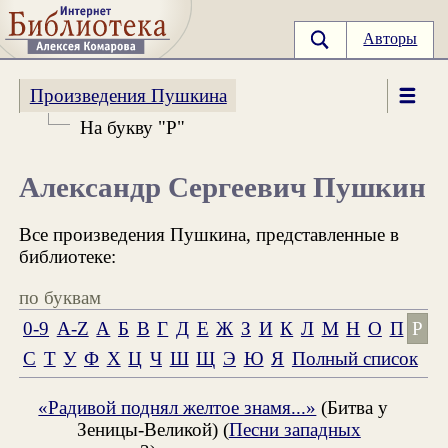
Авторы
Произведения Пушкина
На букву "Р"
Александр Сергеевич Пушкин
Все произведения Пушкина, представленные в
библиотеке:
по буквам
0-9
A-Z
А
Б
В
Г
Д
Е
Ж
З
И
К
Л
М
Н
О
П
Р
С
Т
У
Ф
Х
Ц
Ч
Ш
Щ
Э
Ю
Я
Полный список
«Радивой поднял желтое знамя...»
(Битва у
Зеницы-Великой) (
Песни западных