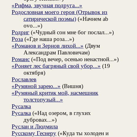
«Рифма, звучная подруга...»
Родословная моего героя (Отрывок из
сатирической поэмы)
(«Начнем ab
ovo...»)
Родриг
(«Чудный сон мне бог послал...»)
Роза
(«Где наша роза...»)
«Романов и Зернов лихой...»
(Двум
Александрам Павловичам)
Романс
(«Под вечер, осенью ненастной...»)
«Роняет лес багряный свой убор...»
(19
октября)
Рославлев
«Румяной зарею...»
(Вишня)
«Румяный критик мой, насмешник
толстопузый...»
Русалка
Русалка
(«Над озером, в глухих
дубровах...»)
Руслан и Людмила
Русскому Геснеру
(«Куда ты холоден и