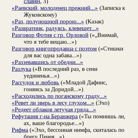
славян
, 3)
«Раевский, молоденец прежний...»
(Записка к
Жуковскому)
«Раз, полунощной порою...»
(Казак)
«Развратник, радуясь, клевещет...»
Разговор Фотия с гр. Орловой
(«„Внимай,
что я тебе вещаю...»)
Разговор книгопродавца с поэтом
(«Стишки
для вас одна забава...»)
«Раззевавшись от обедни...»
Разлука
(«В последний раз, в сени
уединенья...»)
Рассудок и любовь
(«Младой Дафнис,
гоняясь за Доридой...»)
«Расходились по поганскому граду...»
«Ревет ли зверь в лесу глухом...»
(Эхо)
«Редеет облаков летучая гряда...»
Рефутация г-на Беранжера
(«Ты помнишь ли,
ах, ваше благородье...»)
Рифма
(«Эхо, бессонная нимфа, скиталась по
брегу Пенея...»)