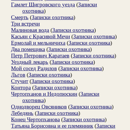
Гамлет Щигровского уезда
(
Записки
охотника
)
Смерть
(
Записки охотника
)
Три встречи
Малиновая вода
(
Записки охотника
)
Касьян с Красивой Мечи
(
Записки охотника
)
Ермолай и мельничиха
(
Записки охотника
)
Два помещика
(
Записки охотника
)
Петр Петрович Каратаев
(
Записки охотника
)
Уездный лекарь
(
Записки охотника
)
Мой сосед Радилов
(
Записки охотника
)
Льгов
(
Записки охотника
)
Стучит
(
Записки охотника
)
Контора
(
Записки охотника
)
Чертопханов и Недопюскин
(
Записки
охотника
)
Однодворец Овсяников
(
Записки охотника
)
Лебедянь
(
Записки охотника
)
Конец Чертопханова
(
Записки охотника
)
Татьяна Борисовна и ее племянник
(
Записки