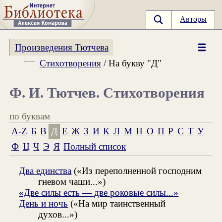
Авторы
Произведения Тютчева
Стихотворения
/ На букву "Д"
Ф. И. Тютчев. Стихотворения
по буквам
A-Z
Б
В
Д
Е
Ж
З
И
К
Л
М
Н
О
П
Р
С
Т
У
Ф
Ц
Ч
Э
Я
Полный список
Два единства
(«Из переполненной господним
гневом чаши...»)
«Две силы есть — две роковые силы...»
День и ночь
(«На мир таинственный
духов...»)