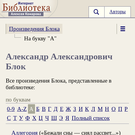
Авторы
Произведения Блока
На букву "А"
Александр Александрович
Блок
Все произведения Блока, представленные в
библиотеке:
по буквам
0-9
A-Z
А
Б
В
Г
Д
Е
Ж
З
И
К
Л
М
Н
О
П
Р
С
Т
У
Ф
Х
Ц
Ч
Ш
Э
Я
Полный список
Аллегория
(«Бежали сны — сиял рассвет...»)