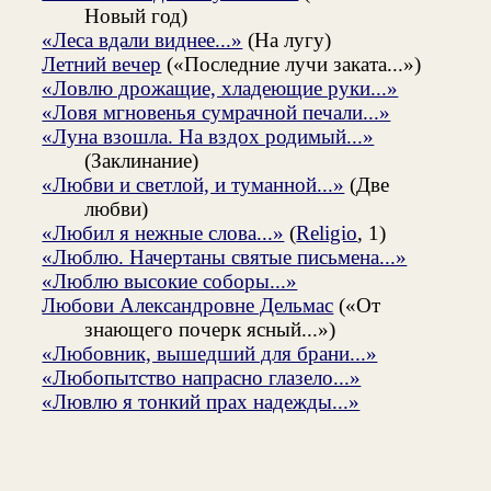
Новый год)
«Леса вдали виднее...»
(На лугу)
Летний вечер
(«Последние лучи заката...»)
«Ловлю дрожащие, хладеющие руки...»
«Ловя мгновенья сумрачной печали...»
«Луна взошла. На вздох родимый...»
(Заклинание)
«Любви и светлой, и туманной...»
(Две
любви)
«Любил я нежные слова...»
(
Religio
, 1)
«Люблю. Начертаны святые письмена...»
«Люблю высокие соборы...»
Любови Александровне Дельмас
(«От
знающего почерк ясный...»)
«Любовник, вышедший для брани...»
«Любопытство напрасно глазело...»
«Лювлю я тонкий прах надежды...»