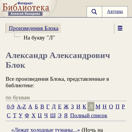
Авторы
Произведения Блока
На букву "Л"
Александр Александрович
Блок
Все произведения Блока, представленные в
библиотеке:
по буквам
0-9
A-Z
А
Б
В
Г
Д
Е
Ж
З
И
К
Л
М
Н
О
П
Р
С
Т
У
Ф
Х
Ц
Ч
Ш
Э
Я
Полный список
«Лежат холодные туманы...»
(Ночь на