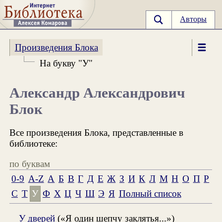
Авторы
Произведения Блока
На букву "У"
Александр Александрович
Блок
Все произведения Блока, представленные в
библиотеке:
по буквам
0-9
A-Z
А
Б
В
Г
Д
Е
Ж
З
И
К
Л
М
Н
О
П
Р
С
Т
У
Ф
Х
Ц
Ч
Ш
Э
Я
Полный список
У дверей
(«Я один шепчу заклятья...»)