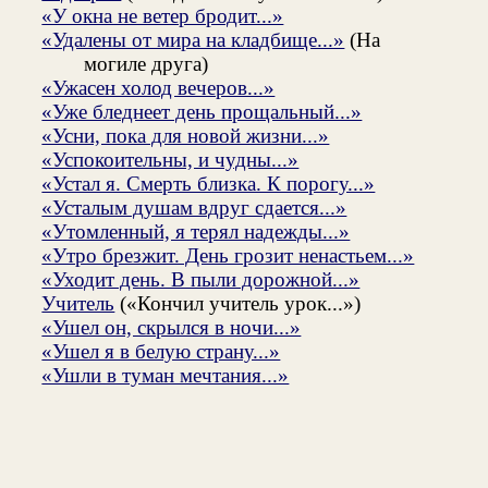
«У окна не ветер бродит...»
«Удалены от мира на кладбище...»
(На
могиле друга)
«Ужасен холод вечеров...»
«Уже бледнеет день прощальный...»
«Усни, пока для новой жизни...»
«Успокоительны, и чудны...»
«Устал я. Смерть близка. К порогу...»
«Усталым душам вдруг сдается...»
«Утомленный, я терял надежды...»
«Утро брезжит. День грозит ненастьем...»
«Уходит день. В пыли дорожной...»
Учитель
(«Кончил учитель урок...»)
«Ушел он, скрылся в ночи...»
«Ушел я в белую страну...»
«Ушли в туман мечтания...»