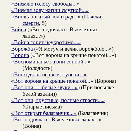
«Внемлю голосу свободы...»
«Внемля зову жизни смутной...»
«Вновь богатый зол и рад...»
(
Пляски
смерти
, 5)
Война
(«Вот поднялась. В железных
лапах...»)
«Война горит неукротимо...»
Ворожба
(«Я могуч и велик ворожбою...»)
Ворона
(«Вот ворона на крыше покатой...»)
«Воспоминанье жизни сонной...»
(Молодость)
«Восходя на первые ступени...»
«Вот ворона на крыше покатой...»
(Ворона)
«Вот они — белые звуки...»
((При посылке
белой азалии))
«Вот они, грустные, полные страсти...»
(Старые письма)
«Вот открыт балаганчик...»
(Балаганчик)
«Вот поднялась. В железных лапах...»
(Война)