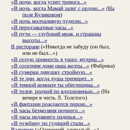
«В ночи, когда уснет тревога...»
«В ночь, когда Мамай залег с ордою...»
(
На
поле Куликовом
)
«В ночь молчаливую чудесен...»
«В передзакатные часы...»
«В пути — глубокий мрак, и страшны
высоты...»
В ресторане
(«Никогда не забуду (он был,
или не был...»)
«В седую древность я ушел, мудрец...»
«В соседнем доме окна желты...»
(Фабрика)
«В сумерки девушку стройную...»
«В те дни, когда душа трепещет...»
«В темной комнате ты обесчещена...»
«В толпе, родной по вдохновенью...»
(На
вечере в честь Л. Толстого)
«В фантазии рождаются порою...»
«В часы безмолвия ночного...»
«В часы недавнего паденья...»
«В чужбину по гудящей стали...»
Валкирия
(«Одинокий, одичалый...»)