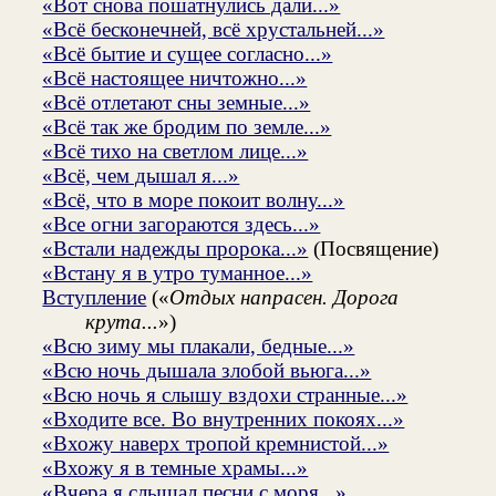
«Вот снова пошатнулись дали...»
«Всё бесконечней, всё хрустальней...»
«Всё бытие и сущее согласно...»
«Всё настоящее ничтожно...»
«Всё отлетают сны земные...»
«Всё так же бродим по земле...»
«Всё тихо на светлом лице...»
«Всё, чем дышал я...»
«Всё, что в море покоит волну...»
«Все огни загораются здесь...»
«Встали надежды пророка...»
(Посвящение)
«Встану я в утро туманное...»
Вступление
(«
Отдых напрасен. Дорога
крута...
»)
«Всю зиму мы плакали, бедные...»
«Всю ночь дышала злобой вьюга...»
«Всю ночь я слышу вздохи странные...»
«Входите все. Во внутренних покоях...»
«Вхожу наверх тропой кремнистой...»
«Вхожу я в темные храмы...»
«Вчера я слышал песни с моря...»