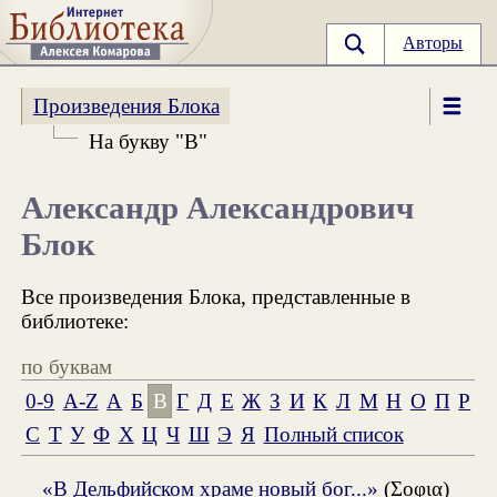
Авторы
Произведения Блока
На букву "В"
Александр Александрович
Блок
Все произведения Блока, представленные в
библиотеке:
по буквам
0-9
A-Z
А
Б
В
Г
Д
Е
Ж
З
И
К
Л
М
Н
О
П
Р
С
Т
У
Ф
Х
Ц
Ч
Ш
Э
Я
Полный список
«В Дельфийском храме новый бог...»
(Σοφια)