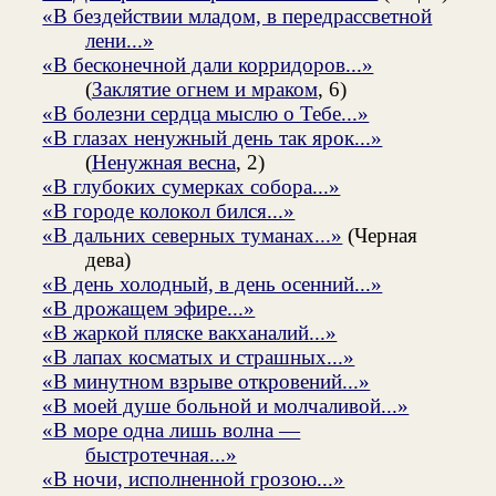
«В бездействии младом, в передрассветной
лени...»
«В бесконечной дали корридоров...»
(
Заклятие огнем и мраком
, 6)
«В болезни сердца мыслю о Тебе...»
«В глазах ненужный день так ярок...»
(
Ненужная весна
, 2)
«В глубоких сумерках собора...»
«В городе колокол бился...»
«В дальних северных туманах...»
(Черная
дева)
«В день холодный, в день осенний...»
«В дрожащем эфире...»
«В жаркой пляске вакханалий...»
«В лапах косматых и страшных...»
«В минутном взрыве откровений...»
«В моей душе больной и молчаливой...»
«В море одна лишь волна —
быстротечная...»
«В ночи, исполненной грозою...»