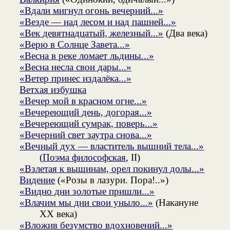
«Вдали мигнул огонь вечерний...»
«Везде — над лесом и над пашней...»
«Век девятнадцатый, железный...»
(Два века)
«Верю в Солнце Завета...»
«Весна в реке ломает льдины...»
«Весна несла свои дары...»
«Ветер принес издалёка...»
Ветхая избушка
«Вечер мой в красном огне...»
«Вечереющий день, догорая...»
«Вечереющий сумрак, поверь...»
«Вечерний свет заутра снова...»
«Вечный дух — властитель вышний тела...»
(
Поэма философская
, II)
«Взлетая к вышинам, орел покинул долы...»
Видение
(«Розы в лазури. Пора!..»)
«Видно дни золотые пришли...»
«Влачим мы дни свои уныло...»
(Накануне
XX века)
«Вложив безумство вдохновений...»