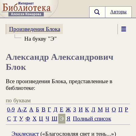
Авторы
Произведения Блока
На букву "Э"
Александр Александрович
Блок
Все произведения Блока, представленные в
библиотеке:
по буквам
0-9
A-Z
А
Б
В
Г
Д
Е
Ж
З
И
К
Л
М
Н
О
П
Р
С
Т
У
Ф
Х
Ц
Ч
Ш
Э
Я
Полный список
Экклесиаст
(«Благословляя свет и тень...»)