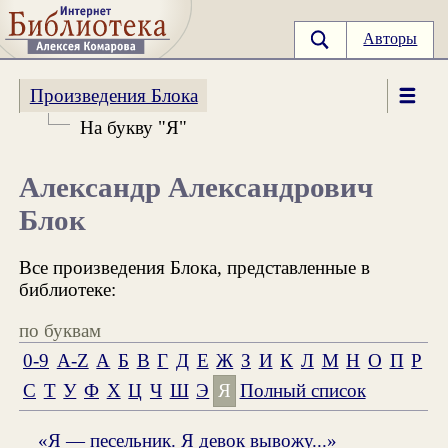
Авторы
Произведения Блока
На букву "Я"
Александр Александрович
Блок
Все произведения Блока, представленные в
библиотеке:
по буквам
0-9
A-Z
А
Б
В
Г
Д
Е
Ж
З
И
К
Л
М
Н
О
П
Р
С
Т
У
Ф
Х
Ц
Ч
Ш
Э
Я
Полный список
«Я — песельник. Я девок вывожу...»