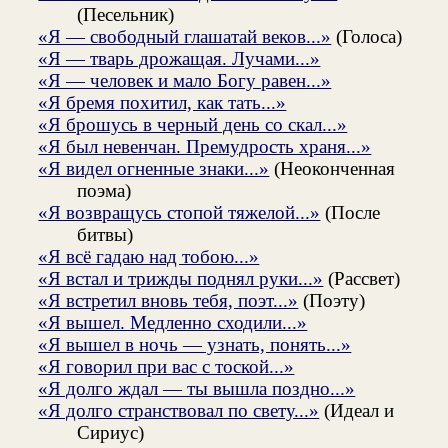
(Песельник)
«Я — свободный глашатай веков...»
(Голоса)
«Я — тварь дрожащая. Лучами...»
«Я — человек и мало Богу равен...»
«Я бремя похитил, как тать...»
«Я брошусь в черный день со скал...»
«Я был невенчан. Премудрость храня...»
«Я видел огненные знаки...»
(Неоконченная
поэма)
«Я возвращусь стопой тяжелой...»
(После
битвы)
«Я всё гадаю над тобою...»
«Я встал и трижды поднял руки...»
(Рассвет)
«Я встретил вновь тебя, поэт...»
(Поэту)
«Я вышел. Медленно сходили...»
«Я вышел в ночь — узнать, понять...»
«Я говорил при вас с тоской...»
«Я долго ждал — ты вышла поздно...»
«Я долго странствовал по свету...»
(Идеал и
Сириус)