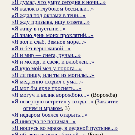
«Я думал, что умру сегодня к ночи...»
«Я жалок в глубоком бессильи...»
«Я ждал под окнами в тени...»
«Я жду призыва, ищу ответа...»
«Я живу в пустыне...»
«Я знаю день моих проклятий...»
«Я зол и слаб. Земное море...»
«Я и без веры живой...»
«Я и мир — снега, ручьи...»
«Я и молод, и свеж, и влюблен...»
«Я кую мой меч у порога...»
«Я ли пишу, или ты из могилы...»
«Я медленно сходил с ума...»
«Я мог бы ярче просиять...»
«Я могуч и велик ворожбою...»
(Ворожба)
«Я неверную встретил у входа...»
(
Заклятие
огнем и мраком
, 3)
«Я недаром боялся открыть...»
«Я никогда не понимал...»
«Я ношусь во мраке, в ледяной пустыне...»
«Я облачился перед битвой...»
(Боец)