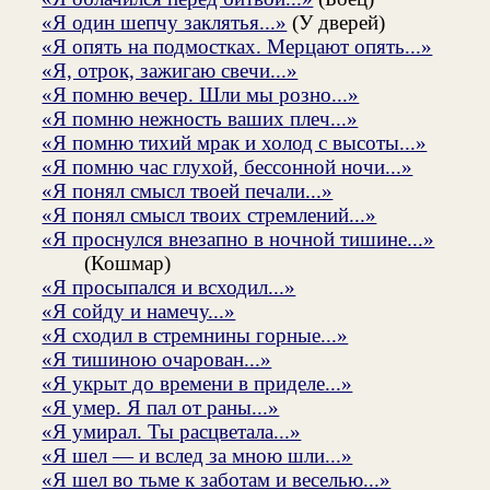
«Я один шепчу заклятья...»
(У дверей)
«Я опять на подмостках. Мерцают опять...»
«Я, отрок, зажигаю свечи...»
«Я помню вечер. Шли мы розно...»
«Я помню нежность ваших плеч...»
«Я помню тихий мрак и холод с высоты...»
«Я помню час глухой, бессонной ночи...»
«Я понял смысл твоей печали...»
«Я понял смысл твоих стремлений...»
«Я проснулся внезапно в ночной тишине...»
(Кошмар)
«Я просыпался и всходил...»
«Я сойду и намечу...»
«Я сходил в стремнины горные...»
«Я тишиною очарован...»
«Я укрыт до времени в приделе...»
«Я умер. Я пал от раны...»
«Я умирал. Ты расцветала...»
«Я шел — и вслед за мною шли...»
«Я шел во тьме к заботам и веселью...»