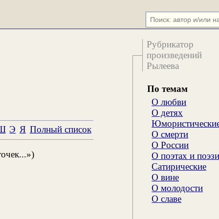
Рубрикатор
произведений
Рылеева
По темам
О любви
О детях
Юмористически
Ш
Э
Я
Полный список
О смерти
О России
очек...»)
О поэтах и поэз
Сатирические
О вине
О молодости
О славе