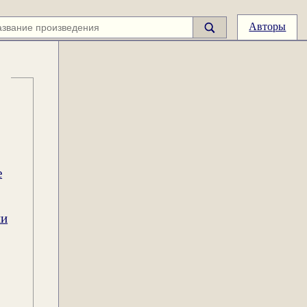
Авторы
е
ии