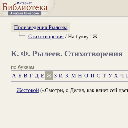
Произведения Рылеева
Стихотворения
/ На букву "Ж"
К. Ф. Рылеев. Стихотворения
по буквам
А
Б
В
Г
Д
Е
Ж
З
И
К
М
Н
О
П
С
Т
У
Х
Ч
Жестокой
(«Смотри, о Делия, как вянет сей цвет