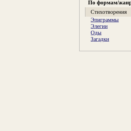
По формам/жан
Стихотворения
Эпиграммы
Элегии
Оды
Загадки