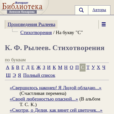
Авторы
Произведения Рылеева
Стихотворения
/ На букву "С"
К. Ф. Рылеев. Стихотворения
по буквам
А
Б
В
Г
Д
Е
Ж
З
И
К
М
Н
О
П
С
Т
У
Х
Ч
Ш
Э
Я
Полный список
«Свершилось наконец! Я Лидой обладаю...»
(Счастливая перемена)
«Своей любезностью опасной...»
(В альбом
Т. С. К.)
«Смотри, о Делия, как вянет сей цветочек...»