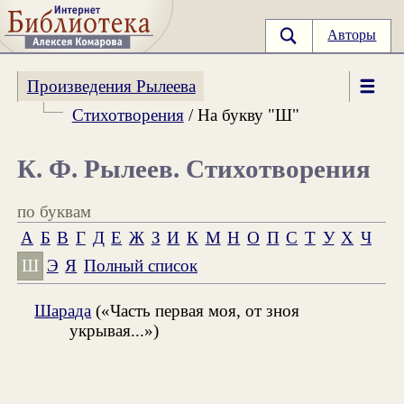
Авторы
Произведения Рылеева
Стихотворения
/ На букву "Ш"
К. Ф. Рылеев. Стихотворения
по буквам
А
Б
В
Г
Д
Е
Ж
З
И
К
М
Н
О
П
С
Т
У
Х
Ч
Ш
Э
Я
Полный список
Шарада
(«Часть первая моя, от зноя
укрывая...»)