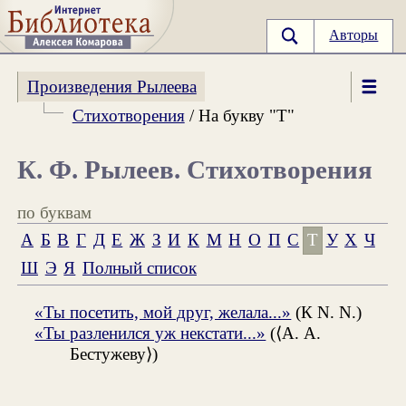
Авторы
Произведения Рылеева
Стихотворения
/ На букву "Т"
К. Ф. Рылеев. Стихотворения
по буквам
А
Б
В
Г
Д
Е
Ж
З
И
К
М
Н
О
П
С
Т
У
Х
Ч
Ш
Э
Я
Полный список
«Ты посетить, мой друг, желала...»
(К N. N.)
«Ты разленился уж некстати...»
(⟨А. А.
Бестужеву⟩)