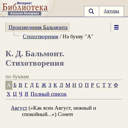
Авторы
Произведения Бальмонта
Стихотворения
/ На букву "А"
К. Д. Бальмонт.
Стихотворения
по буквам
А
Б
В
Г
Д
Е
Ж
З
К
Л
М
Н
О
П
Р
С
Т
У
Ф
Х
Ц
Ч
Я
Полный список
Август
(«Как ясен Август, нежный и
спокойный...»)
Сонет