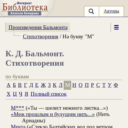
Авторы
Произведения Бальмонта
Стихотворения
/ На букву "М"
К. Д. Бальмонт.
Стихотворения
по буквам
А
Б
В
Г
Д
Е
Ж
З
К
Л
М
Н
О
П
Р
С
Т
У
Ф
Х
Ц
Ч
Я
Полный список
М***
(«Ты — шелест нежного листка...»)
«Меж прошлым и будущим нить...»
(Нить
Ариадны)
Мечта
(«Стекло Балтийских вод под ветром