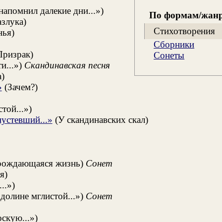
апомнил далекие дни...»)
По формам/жан
злука)
Стихотворения
нья)
Сборники
ризрак)
Сонеты
и...»)
Скандинавская песня
)
»
(Зачем?)
той...»)
устевший...»
(У скандинавских скал)
рождающаяся жизнь)
Сонет
я)
..»)
долине мглистой...»)
Сонет
оскую...»)