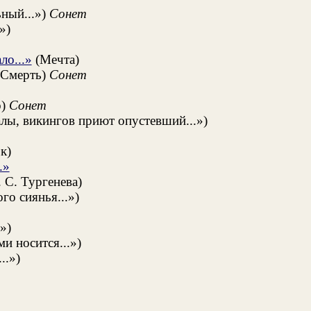
ный...»)
Сонет
»)
ло...»
(Мечта)
Смерть)
Сонет
о)
Сонет
лы, викингов приют опустевший...»)
к)
.»
 С. Тургенева)
го сиянья...»)
»)
и носится...»)
..»)