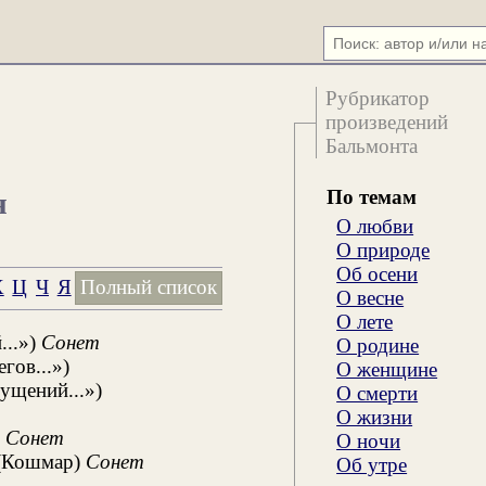
Рубрикатор
произведений
Бальмонта
По темам
я
О любви
О природе
Об осени
Х
Ц
Ч
Я
Полный список
О весне
О лете
...»)
Сонет
О родине
гов...»)
О женщине
ущений...»)
О смерти
О жизни
)
Сонет
О ночи
(Кошмар)
Сонет
Об утре