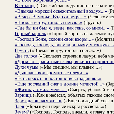
В столице
(«Свежий запах душистого сена мне н
«Вдыхая морской освежительный воздух...»
(Ра
«Вечер. Взморье. Вздохи ветра...»
(Челн томле
«Внемля ветру, тополь гнется...»
(Грусть)
«Где бы ни был я, везде, как тень, со мной...»
(П
Горный король
(«Горный король на далеком пут
«Господи Боже, склони свои взоры...»
(Молитва
«Господь, Господь, внемли, я плачу, я тоскую...
Грусть
(«Внемля ветру, тополь гнется...»)
Два голоса
(«Скользят стрижи в лазури неба чис
«Дремлют гранитные скалы, викингов приют оп
Духи чумы
(«Мы спешим, мы плывем...»)
«Дышали твои ароматные плечи...»
«Есть красота в постоянстве страдания...»
«Еще последний снег в долине мглистой...»
(За
«Жизнь утомила меня...»
(Смерть, убаюкай мен
Зарница
(«Как в небесах, объятых тяжким сном.
Зарождающаяся жизнь
(«Еще последний снег в 
Заря
(«Брызнули первые искры рассвета...»)
Зачем?
(«Господь, Господь, внемли, я плачу, я т