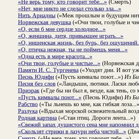
«Не верь тому, кто говорит тебе...»
(Смерть)
«Нет, мне никто не сделал столько зла...»
Нить Ариадны
(«Меж прошлым и будущим нить
Норвежская девушка
(«Очи твои, голубые и чис
«О, если б мне сердце холодное...»
«О, женщина, дитя, привыкшее играть...»
«О, нищенская жизнь, без бурь, без ощущений.
«О, птичка нежная, ты не поймешь меня...»
«Одна есть в мире красота...»
«Очи твои, голубые и чистые...»
(Норвежская д
Памяти И. С. Тургенева
(«Уходят дни. И вот уж 
Песнь Юдифи
(«Пусть кимвалы поют...»)
Из Би
Песня без слов
(«Ландыши, лютики. Ласки любо
Призрак
(«Где бы ни был я, везде, как тень, со 
«Пусть кимвалы поют...»
(Песнь Юдифи)
Из Би
Рабство
(«Ты льнешь ко мне, как гибкая лоза...
Разлука
(«Вдыхая морской освежительный возду
Родная картина
(«Стаи птиц. Дороги лента...»)
«Свежий запах душистого сена мне напомнил да
«Скользят стрижи в лазури неба чистой...»
(Два
Смерть
(«Не верь тому, кто говорит тебе...»)