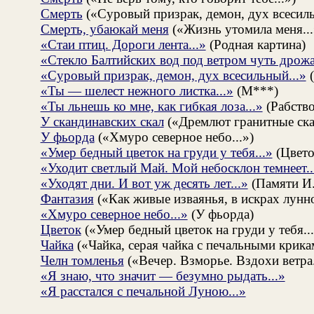
Смерть
(«Суровый призрак, демон, дух всесиль
Смерть, убаюкай меня
(«Жизнь утомила меня...
«Стаи птиц. Дороги лента...»
(Родная картина)
«Стекло Балтийских вод под ветром чуть дрожа
«Суровый призрак, демон, дух всесильный...»
(
«Ты — шелест нежного листка...»
(М***)
«Ты льнешь ко мне, как гибкая лоза...»
(Рабств
У скандинавских скал
(«Дремлют гранитные ска
У фьорда
(«Хмуро северное небо...»)
«Умер бедный цветок на груди у тебя...»
(Цвето
«Уходит светлый Май. Мой небосклон темнеет..
«Уходят дни. И вот уж десять лет...»
(Памяти И.
Фантазия
(«Как живые изваянья, в искрах лунно
«Хмуро северное небо...»
(У фьорда)
Цветок
(«Умер бедный цветок на груди у тебя...
Чайка
(«Чайка, серая чайка с печальными крикам
Челн томленья
(«Вечер. Взморье. Вздохи ветра.
«Я знаю, что значит — безумно рыдать...»
«Я расстался с печальной Луною...»