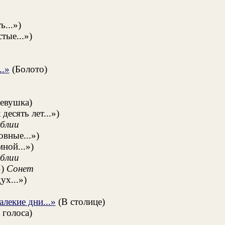
...»)
тые...»)
..»
(Болото)
евушка)
десять лет...»)
блии
вные...»)
мной...»)
блии
»)
Сонет
х...»)
лекие дни...»
(В столице)
 голоса)