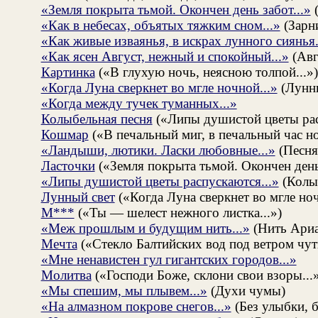
«Земля покрыта тьмой. Окончен день забот...»
(
«Как в небесах, объятых тяжким сном...»
(Зарн
«Как живые изваянья, в искрах лунного сиянья.
«Как ясен Август, нежный и спокойный...»
(Авг
Картинка
(«В глухую ночь, неясною толпой...»
«Когда Луна сверкнет во мгле ночной...»
(Лунн
«Когда между тучек туманных...»
Колыбельная песня
(«Липы душистой цветы рас
Кошмар
(«В печальный миг, в печальный час но
«Ландыши, лютики. Ласки любовные...»
(Песня 
Ласточки
(«Земля покрыта тьмой. Окончен день
«Липы душистой цветы распускаются...»
(Колыб
Лунный свет
(«Когда Луна сверкнет во мгле ноч
М***
(«Ты — шелест нежного листка...»)
«Меж прошлым и будущим нить...»
(Нить Ари
Мечта
(«Стекло Балтийских вод под ветром чут
«Мне ненавистен гул гигантских городов...»
Молитва
(«Господи Боже, склони свои взоры...»
«Мы спешим, мы плывем...»
(Духи чумы)
«На алмазном покрове снегов...»
(Без улыбки, б