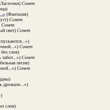
Ласточки)
Сонет
ица)
..»
(Фантазия)
уст)
Сонет
)
Сонет
ый свет)
Сонет
пускаются...»)
чной...»)
Сонет
без слов)
 забот...»)
Сонет
ельная песня)
ной...»)
Сонет
адны)
ь дрожало...»)
)
ез слов)