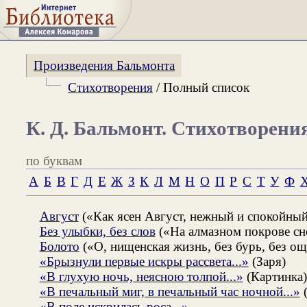
Произведения Бальмонта
Стихотворения
/ Полный список
К. Д. Бальмонт. Стихотворени
по буквам
А
Б
В
Г
Д
Е
Ж
З
К
Л
М
Н
О
П
Р
С
Т
У
Ф
Август
(«Как ясен Август, нежный и спокойный
Без улыбки, без слов
(«На алмазном покрове сне
Болото
(«О, нищенская жизнь, без бурь, без ощ
«Брызнули первые искры рассвета...»
(Заря)
«В глухую ночь, неясною толпой...»
(Картинка
«В печальный миг, в печальный час ночной...»
«В поле искрилась роса...»