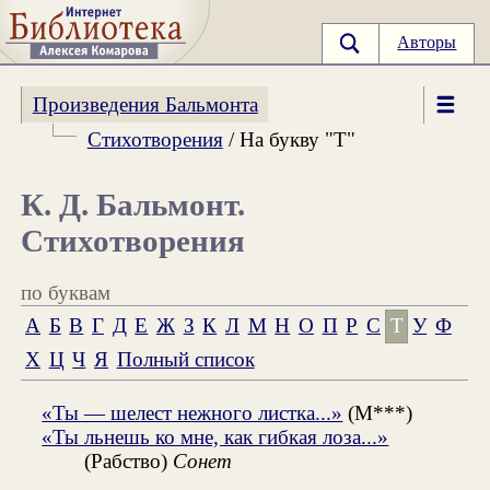
Авторы
Произведения Бальмонта
Стихотворения
/ На букву "Т"
К. Д. Бальмонт.
Стихотворения
по буквам
А
Б
В
Г
Д
Е
Ж
З
К
Л
М
Н
О
П
Р
С
Т
У
Ф
Х
Ц
Ч
Я
Полный список
«Ты — шелест нежного листка...»
(М***)
«Ты льнешь ко мне, как гибкая лоза...»
(Рабство)
Сонет