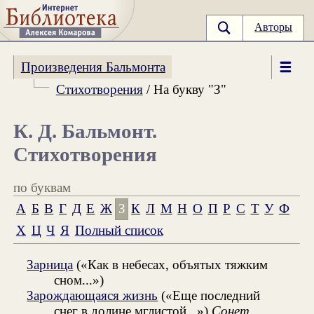
Авторы
Произведения Бальмонта
Стихотворения
/ На букву "З"
К. Д. Бальмонт.
Стихотворения
по буквам
А
Б
В
Г
Д
Е
Ж
З
К
Л
М
Н
О
П
Р
С
Т
У
Ф
Х
Ц
Ч
Я
Полный список
Зарница
(«Как в небесах, объятых тяжким
сном...»)
Зарождающаяся жизнь
(«Еще последний
снег в долине мглистой...»)
Сонет