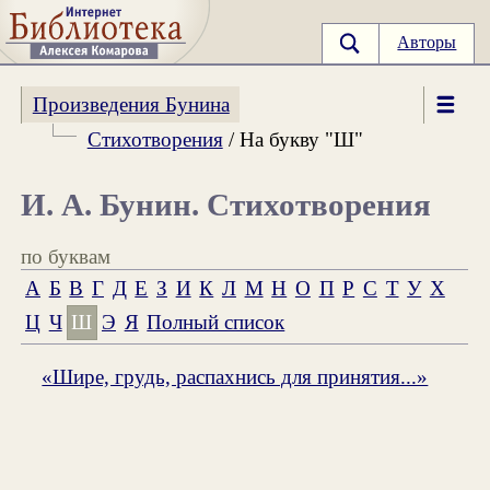
Авторы
Произведения Бунина
Стихотворения
/ На букву "Ш"
И. А. Бунин. Стихотворения
по буквам
А
Б
В
Г
Д
Е
З
И
К
Л
М
Н
О
П
Р
С
Т
У
Х
Ц
Ч
Ш
Э
Я
Полный список
«Шире, грудь, распахнись для принятия...»