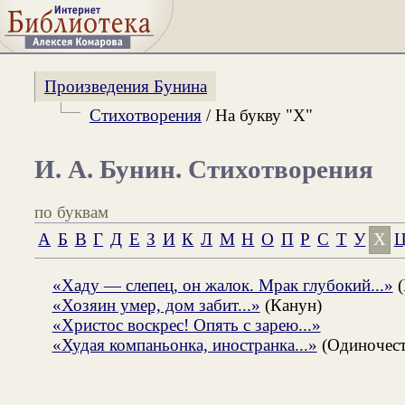
Произведения Бунина
Стихотворения
/ На букву "Х"
И. А. Бунин. Стихотворения
по буквам
А
Б
В
Г
Д
Е
З
И
К
Л
М
Н
О
П
Р
С
Т
У
Х
«Хаду — слепец, он жалок. Мрак глубокий...»
(
«Хозяин умер, дом забит...»
(Канун)
«Христос воскрес! Опять с зарею...»
«Худая компаньонка, иностранка...»
(Одиночест