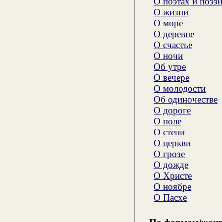
О поэтах и поэз
О жизни
О море
О деревне
О счастье
О ночи
Об утре
О вечере
О молодости
Об одиночестве
О дороге
О поле
О степи
О церкви
О грозе
О дожде
О Христе
О ноябре
О Пасхе