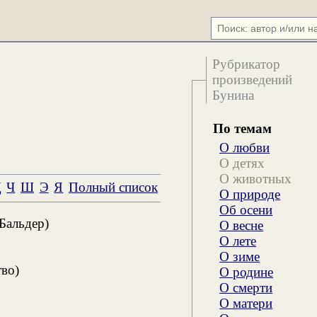
Рубрикатор
произведений
Бунина
По темам
О любви
О детях
О животных
Ц
Ч
Ш
Э
Я
Полный список
О природе
Об осени
Бальдер)
О весне
О лете
О зиме
во)
О родине
О смерти
О матери