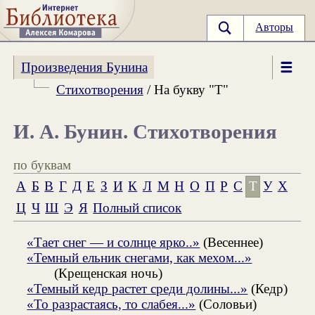
Авторы
Произведения Бунина
Стихотворения
/ На букву "Т"
И. А. Бунин. Стихотворения
по буквам
А
Б
В
Г
Д
Е
З
И
К
Л
М
Н
О
П
Р
С
Т
У
Х
Ц
Ч
Ш
Э
Я
Полный список
«Тает снег — и солнце ярко..»
(Весеннее)
«Темный ельник снегами, как мехом...»
(Крещенская ночь)
«Темный кедр растет среди долины...»
(Кедр)
«То разрастаясь, то слабея...»
(Соловьи)