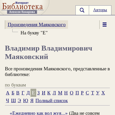
Авторы
Произведения Маяковского
На букву "Е"
Владимир Владимирович
Маяковский
Все произведения Маяковского, представленные в
библиотеке:
по буквам
А
Б
В
Г
Д
Е
З
И
К
Л
М
Н
О
П
Р
С
Т
У
Х
Ч
Ш
Э
Ю
Я
Полный список
«Ежедневно как вол жуя...»
(Два не совсем