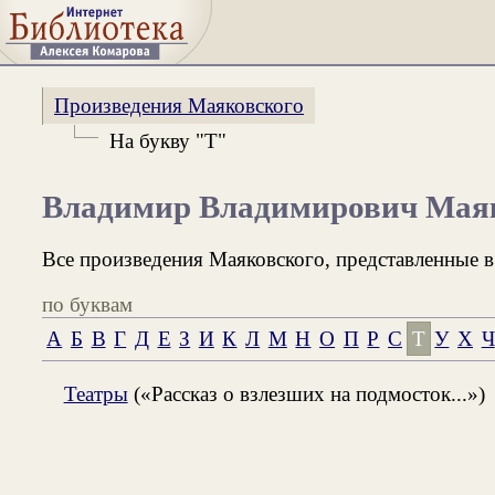
Произведения Маяковского
На букву "Т"
Владимир Владимирович Мая
Все произведения Маяковского, представленные в
по буквам
А
Б
В
Г
Д
Е
З
И
К
Л
М
Н
О
П
Р
С
Т
У
Х
Ч
Театры
(«Рассказ о взлезших на подмосток...»)