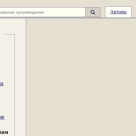
Авторы
ии
ие
рам