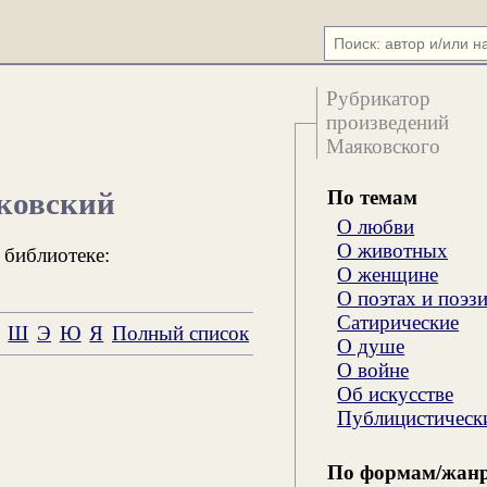
Рубрикатор
произведений
Маяковского
По темам
ковский
О любви
О животных
 библиотеке:
О женщине
О поэтах и поэз
Сатирические
Ш
Э
Ю
Я
Полный список
О душе
О войне
Об искусстве
Публицистическ
По формам/жан