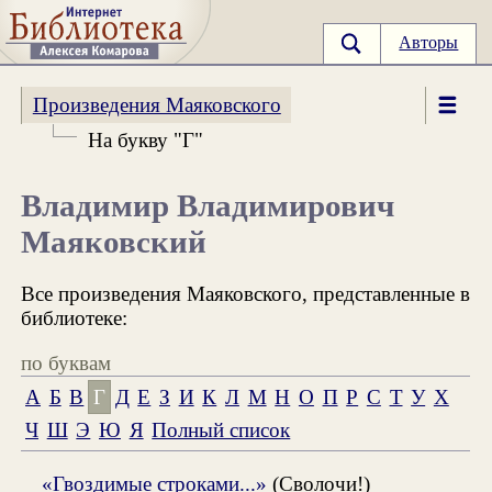
Авторы
Произведения Маяковского
На букву "Г"
Владимир Владимирович
Маяковский
Все произведения Маяковского, представленные в
библиотеке:
по буквам
А
Б
В
Г
Д
Е
З
И
К
Л
М
Н
О
П
Р
С
Т
У
Х
Ч
Ш
Э
Ю
Я
Полный список
«Гвоздимые строками...»
(Сволочи!)