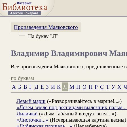
Произведения Маяковского
На букву "Л"
Владимир Владимирович Мая
Все произведения Маяковского, представленные в
по буквам
А
Б
В
Г
Д
Е
З
И
К
Л
М
Н
О
П
Р
С
Т
У
Х
Ч
Левый марш
(«Разворачивайтесь в марше!..»)
«Лезем земле под ресницами вылезших пальм...
Лиличка!
(«Дым табачный воздух выел...»)
«Листочки...»
(Исчерпывающая картина весны)
«Лубянская площадь...»
(Неразбериха)