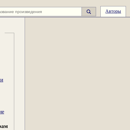
Авторы
ии
ие
рам