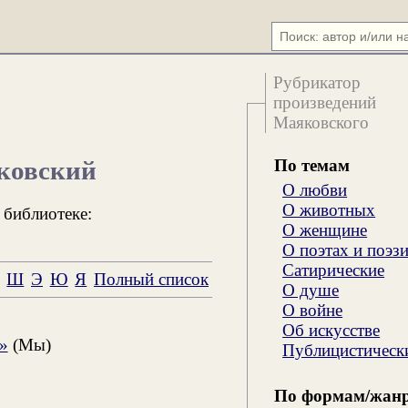
Рубрикатор
произведений
Маяковского
По темам
ковский
О любви
О животных
 библиотеке:
О женщине
О поэтах и поэз
Сатирические
Ш
Э
Ю
Я
Полный список
О душе
О войне
Об искусстве
»
(Мы)
Публицистическ
По формам/жан