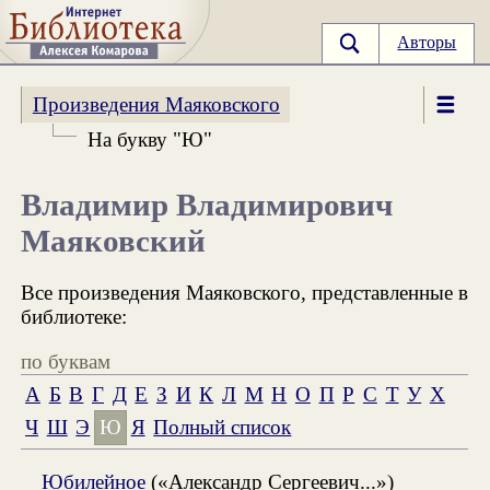
Авторы
Произведения Маяковского
На букву "Ю"
Владимир Владимирович
Маяковский
Все произведения Маяковского, представленные в
библиотеке:
по буквам
А
Б
В
Г
Д
Е
З
И
К
Л
М
Н
О
П
Р
С
Т
У
Х
Ч
Ш
Э
Ю
Я
Полный список
Юбилейное
(«Александр Сергеевич...»)