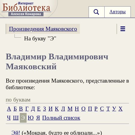
Авторы
Произведения Маяковского
На букву "Э"
Владимир Владимирович
Маяковский
Все произведения Маяковского, представленные в
библиотеке:
по буквам
А
Б
В
Г
Д
Е
З
И
К
Л
М
Н
О
П
Р
С
Т
У
Х
Ч
Ш
Э
Ю
Я
Полный список
Эй!
(«Мокрая, будто ее облизали...»)