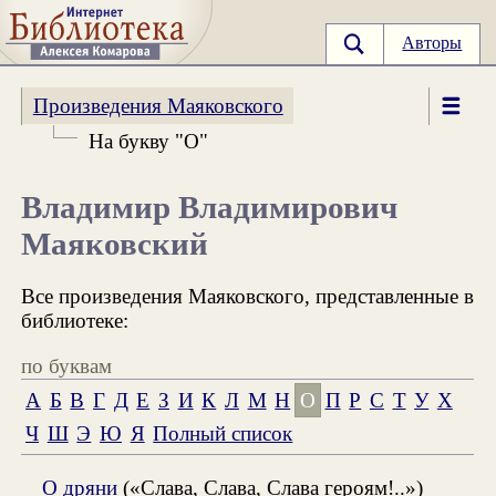
Авторы
Произведения Маяковского
На букву "О"
Владимир Владимирович
Маяковский
Все произведения Маяковского, представленные в
библиотеке:
по буквам
А
Б
В
Г
Д
Е
З
И
К
Л
М
Н
О
П
Р
С
Т
У
Х
Ч
Ш
Э
Ю
Я
Полный список
О дряни
(«Слава, Слава, Слава героям!..»)