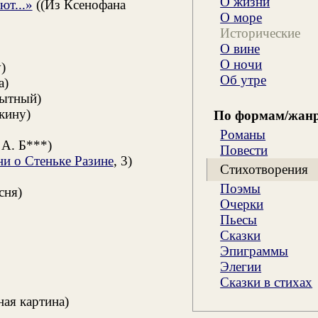
О жизни
ют...»
((Из Ксенофана
О море
Исторические
О вине
О ночи
)
Об утре
а)
ытный)
кину)
По формам/жан
Романы
А. Б***)
Повести
ни о Стеньке Разине
, 3)
Стихотворения
Поэмы
сня)
Очерки
Пьесы
Сказки
Эпиграммы
Элегии
Сказки в стихах
ая картина)