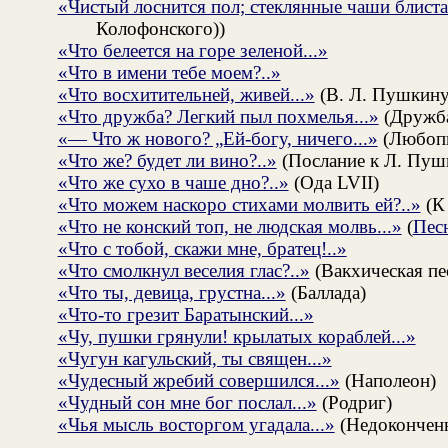
«Чистый лоснится пол; стеклянные чаши блиста
Колофонского))
«Что белеется на горе зеленой...»
«Что в имени тебе моем?..»
«Что восхитительней, живей...»
(В. Л. Пушкину
«Что дружба? Легкий пыл похмелья...»
(Дружб
«— Что ж нового? „Ей-богу, ничего...»
(Любоп
«Что же? будет ли вино?..»
(Послание к Л. Пуш
«Что же сухо в чаше дно?..»
(Ода LVII)
«Что можем наскоро стихами молвить ей?..»
(К 
«Что не конский топ, не людская молвь...»
(
Пес
«Что с тобой, скажи мне, братец!..»
«Что смолкнул веселия глас?..»
(Вакхическая пе
«Что ты, девица, грустна...»
(Баллада)
«Что-то грезит Баратынский...»
«Чу, пушки грянули! крылатых кораблей...»
«Чугун кагульский, ты священ...»
«Чудесный жребий совершился...»
(Наполеон)
«Чудный сон мне бог послал...»
(Родриг)
«Чья мысль восторгом угадала...»
(Недоконченн