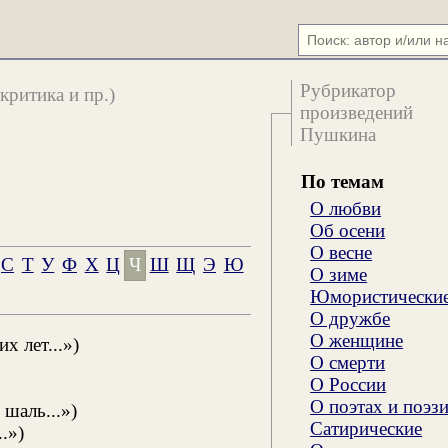
Рубрикатор
критика и пр.)
произведений
Пушкина
По темам
О любви
Об осени
О весне
С
Т
У
Ф
Х
Ц
Ч
Ш
Щ
Э
Ю
О зиме
Юмористически
О дружбе
О женщине
х лет...»)
О смерти
О России
О поэтах и поэз
шаль...»)
Сатирические
.»)