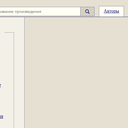
Авторы
е
ии