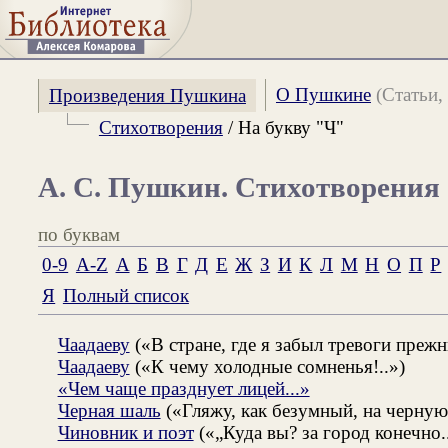
О Пушкине
(Статьи, 
Произведения Пушкина
Стихотворения
/ На букву "Ч"
А. С. Пушкин. Стихотворения
по буквам
0-9
A-Z
А
Б
В
Г
Д
Е
Ж
З
И
К
Л
М
Н
О
П
Р
Я
Полный список
Чаадаеву
(«В стране, где я забыл тревоги прежни
Чаадаеву
(«К чему холодные сомненья!..»)
«Чем чаще празднует лицей...»
Черная шаль
(«Гляжу, как безумный, на черную 
Чиновник и поэт
(«„Куда вы? за город конечно..