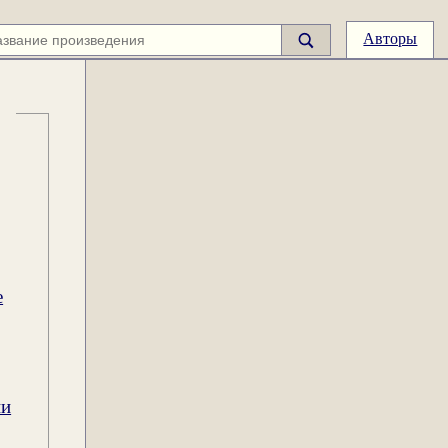
Авторы
е
ии