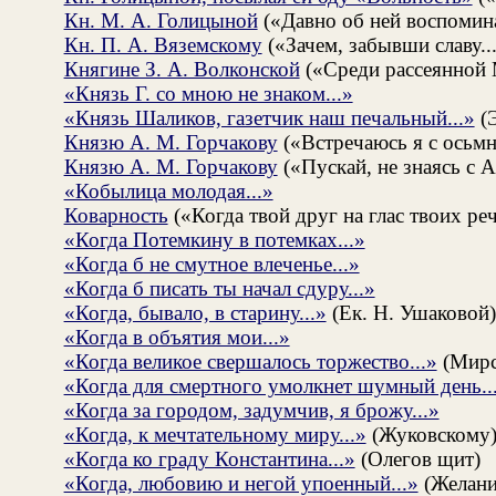
Кн. М. А. Голицыной
(«Давно об ней воспомина
Кн. П. А. Вяземскому
(«Зачем, забывши славу...
Княгине З. А. Волконской
(«Среди рассеянной 
«Князь Г. со мною не знаком...»
«Князь Шаликов, газетчик наш печальный...»
(Э
Князю А. М. Горчакову
(«Встречаюсь я с осьмн
Князю А. М. Горчакову
(«Пускай, не знаясь с А
«Кобылица молодая...»
Коварность
(«Когда твой друг на глас твоих реч
«Когда Потемкину в потемках...»
«Когда б не смутное влеченье...»
«Когда б писать ты начал сдуру...»
«Когда, бывало, в старину...»
(Ек. Н. Ушаковой)
«Когда в объятия мои...»
«Когда великое свершалось торжество...»
(Мирс
«Когда для смертного умолкнет шумный день..
«Когда за городом, задумчив, я брожу...»
«Когда, к мечтательному миру...»
(Жуковскому
«Когда ко граду Константина...»
(Олегов щит)
«Когда, любовию и негой упоенный...»
(Желани