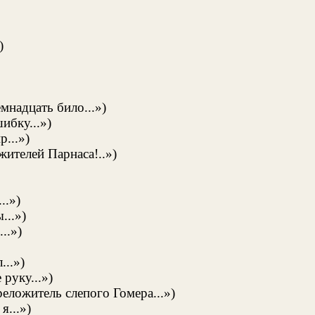
)
емнадцать било...»)
ибку...»)
...»)
жителей Парнаса!..»)
..»)
...»)
..»)
...»)
руку...»)
еложитель слепого Гомера...»)
я...»)