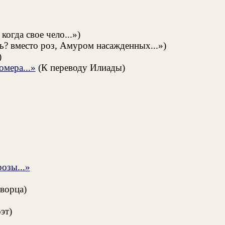
огда свое чело...»)
? вместо роз, Амуром насажденных...»)
)
омера...»
(К переводу Илиады)
озы...»
ворца)
эт)