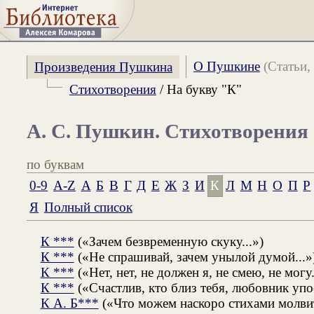
О Пушкине
(Статьи, 
Произведения Пушкина
Стихотворения
/ На букву "К"
А. С. Пушкин. Стихотворения
по буквам
0-9
A-Z
А
Б
В
Г
Д
Е
Ж
З
И
К
Л
М
Н
О
П
Р
Я
Полный список
К ***
(«Зачем безвременную скуку...»)
К ***
(«Не спрашивай, зачем унылой думой...»
К ***
(«Нет, нет, не должен я, не смею, не могу.
К ***
(«Счастлив, кто близ тебя, любовник упо
К А. Б***
(«Что можем наскоро стихами молвит