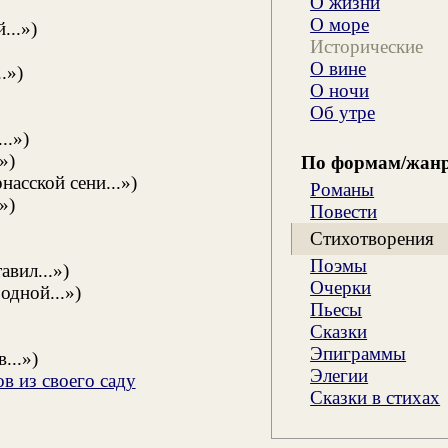
О жизни
О море
...»)
Исторические
О вине
.»)
О ночи
Об утре
..»)
»)
По формам/жан
насской сени...»)
Романы
»)
Повести
Стихотворения
Поэмы
авил...»)
Очерки
одной...»)
Пьесы
Сказки
Эпиграммы
...»)
Элегии
в из своего саду
Сказки в стихах