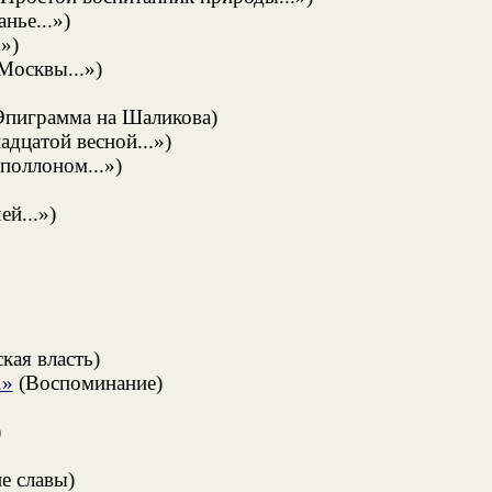
нье...»)
»)
Москвы...»)
пиграмма на Шаликова)
адцатой весной...»)
поллоном...»)
ей...»)
кая власть)
.»
(Воспоминание)
)
е славы)