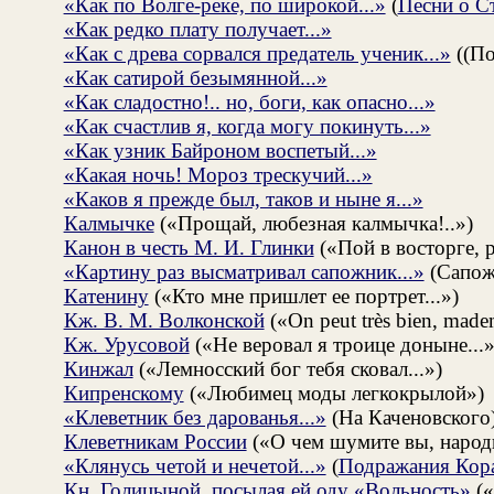
«Как по Волге-реке, по широкой...»
(
Песни о С
«Как редко плату получает...»
«Как с древа сорвался предатель ученик...»
((По
«Как сатирой безымянной...»
«Как сладостно!.. но, боги, как опасно...»
«Как счастлив я, когда могу покинуть...»
«Как узник Байроном воспетый...»
«Какая ночь! Мороз трескучий...»
«Каков я прежде был, таков и ныне я...»
Калмычке
(«Прощай, любезная калмычка!..»)
Канон в честь М. И. Глинки
(«Пой в восторге, р
«Картину раз высматривал сапожник...»
(Сапож
Катенину
(«Кто мне пришлет ее портрет...»)
Кж. В. М. Волконской
(«On peut très bien, madem
Кж. Урусовой
(«Не веровал я троице доныне...»
Кинжал
(«Лемносский бог тебя сковал...»)
Кипренскому
(«Любимец моды легкокрылой»)
«Клеветник без дарованья...»
(На Каченовского
Клеветникам России
(«О чем шумите вы, народн
«Клянусь четой и нечетой...»
(
Подражания Кор
Кн. Голицыной, посылая ей оду «Вольность»
(«