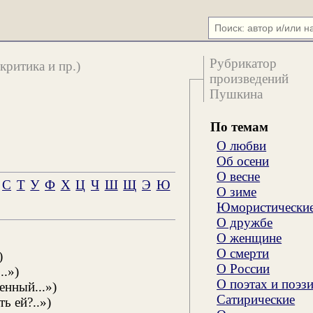
Рубрикатор
критика и пр.)
произведений
Пушкина
По темам
О любви
Об осени
О весне
С
Т
У
Ф
Х
Ц
Ч
Ш
Щ
Э
Ю
О зиме
Юмористически
О дружбе
О женщине
О смерти
)
О России
..»)
О поэтах и поэз
енный...»)
Сатирические
ь ей?..»)