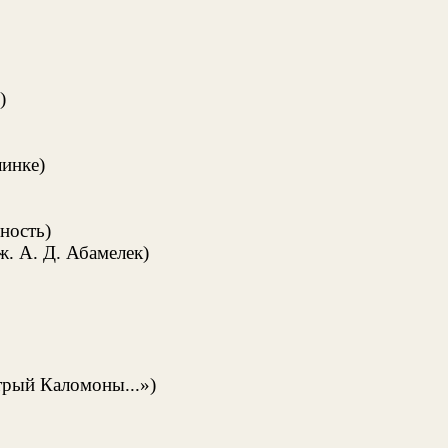
)
линке)
ность)
. А. Д. Абамелек)
рый Каломоны...»)