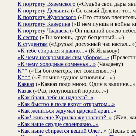
К портрету Вяземского
(«Судьба свои дары явит
К портрету Дельвига
(«Се самый Дельвиг тот, чт
К портрету Жуковского
(«Его стихов пленительн
К портрету Каверина
(«В нем пунша и войны ки
К портрету Чаадаева
(«Он пышной волею небес.
К сестре
(«Ты хочешь, друг бесценный...»)
К студентам
(«Друзья! досужный час настал...
«К тебе сбирался я давно...»
(К Языкову)
«К чему нескромным сим убором...»
(Прелестн
«К чему холодные сомненья!..»
(Чаадаеву)
К**
(«Ты богоматерь, нет сомненья...»)
К***
(«Я помню чудное мгновенье...»)
Кавказ
(«Кавказ подо мною. Один в вышине...»
Казак
(«Раз, полунощной порою...»)
«Как брань тебе не надоела?..»
«Как быстро в поле вкруг открытом...»
«Как жениться задумал царский арап...»
«Как! жив еще Курилка журналист?..»
(Жив, жи
«Как наше сердце своенравно...»
«Как ныне сбирается вещий Олег...»
(Песнь о в