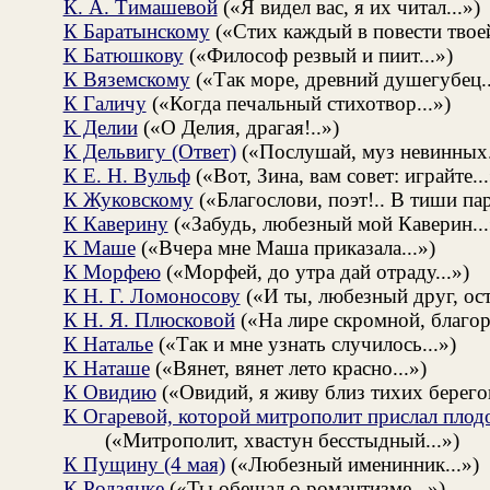
К. А. Тимашевой
(«Я видел вас, я их читал...»)
К Баратынскому
(«Стих каждый в повести твоей
К Батюшкову
(«Философ резвый и пиит...»)
К Вяземскому
(«Так море, древний душегубец..
К Галичу
(«Когда печальный стихотвор...»)
К Делии
(«О Делия, драгая!..»)
К Дельвигу (Ответ)
(«Послушай, муз невинных.
К Е. Н. Вульф
(«Вот, Зина, вам совет: играйте...
К Жуковскому
(«Благослови, поэт!.. В тиши пар
К Каверину
(«Забудь, любезный мой Каверин...
К Маше
(«Вчера мне Маша приказала...»)
К Морфею
(«Морфей, до утра дай отраду...»)
К Н. Г. Ломоносову
(«И ты, любезный друг, ост
К Н. Я. Плюсковой
(«На лире скромной, благор
К Наталье
(«Так и мне узнать случилось...»)
К Наташе
(«Вянет, вянет лето красно...»)
К Овидию
(«Овидий, я живу близ тихих берегов
К Огаревой, которой митрополит прислал плодо
(«Митрополит, хвастун бесстыдный...»)
К Пущину (4 мая)
(«Любезный именинник...»)
К Родзянке
(«Ты обещал о романтизме...»)