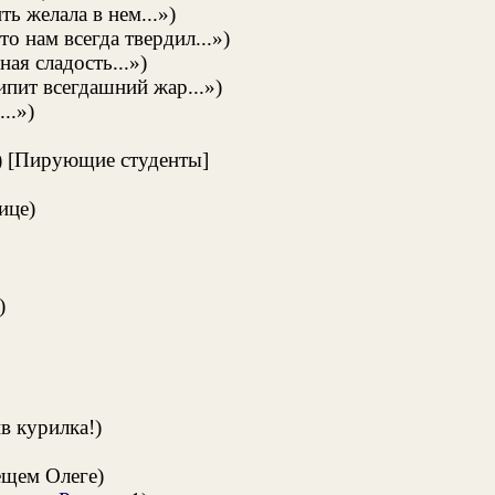
ь желала в нем...»)
о нам всегда твердил...»)
ая сладость...»)
пит всегдашний жар...»)
..»)
») [Пирующие студенты]
ице)
)
в курилка!)
ещем Олеге)