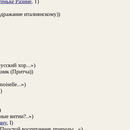
теньке Разине
, 1)
дражание италиянскому))
усский хор...»)
ник (Притча))
oiselle...»)
)
)
ые витии?..»)
ану
, I)
Простой воспитанник природы...»)