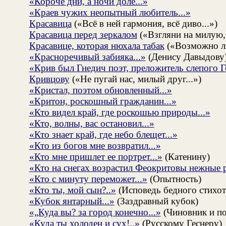
«Короче дни, а ночи доле...»
«Краев чужих неопытный любитель...»
Красавица
(«Всё в ней гармония, всё диво...»)
Красавица перед зеркалом
(«Взгляни на милую, к
Красавице, которая нюхала табак
(«Возможно ль
«Красноречивый забияка...»
(Денису Давыдову
«Крив был Гнедич поэт, преложитель слепого Г
Кривцову
(«Не пугай нас, милый друг...»)
«Кристал, поэтом обновленный...»
«Критон, роскошный гражданин...»
«Кто видел край, где роскошью природы...»
«Кто, волны, вас остановил...»
«Кто знает край, где небо блещет...»
«Кто из богов мне возвратил...»
«Кто мне пришлет ее портрет...»
(Катенину)
«Кто на снегах возрастил Феокритовы нежные р
«Кто с минуту переможет...»
(Опытность)
«Кто ты, мой сын?..»
(Исповедь бедного стихот
«Кубок янтарный...»
(Заздравный кубок)
«„Куда вы? за город конечно...»
(Чиновник и по
«Куда ты холоден и cyx!..»
(Русскому Геснеру)