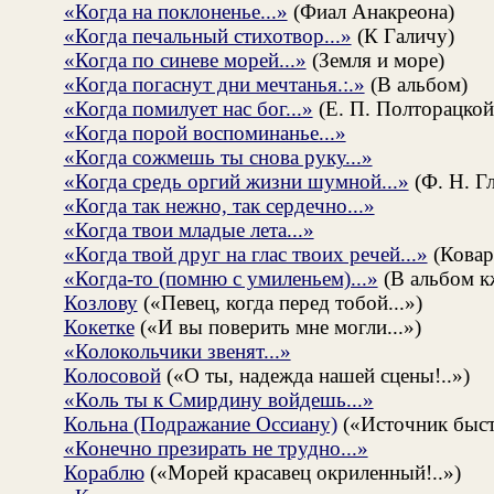
«Когда на поклоненье...»
(Фиал Анакреона)
«Когда печальный стихотвор...»
(К Галичу)
«Когда по синеве морей...»
(Земля и море)
«Когда погаснут дни мечтанья.:.»
(В альбом)
«Когда помилует нас бог...»
(Е. П. Полторацкой
«Когда порой воспоминанье...»
«Когда сожмешь ты снова руку...»
«Когда средь оргий жизни шумной...»
(Ф. Н. Г
«Когда так нежно, так сердечно...»
«Когда твои младые лета...»
«Когда твой друг на глас твоих речей...»
(Ковар
«Когда-то (помню с умиленьем)...»
(В альбом кж
Козлову
(«Певец, когда перед тобой...»)
Кокетке
(«И вы поверить мне могли...»)
«Колокольчики звенят...»
Колосовой
(«О ты, надежда нашей сцены!..»)
«Коль ты к Смирдину войдешь...»
Кольна (Подражание Оссиану)
(«Источник быст
«Конечно презирать не трудно...»
Кораблю
(«Морей красавец окриленный!..»)