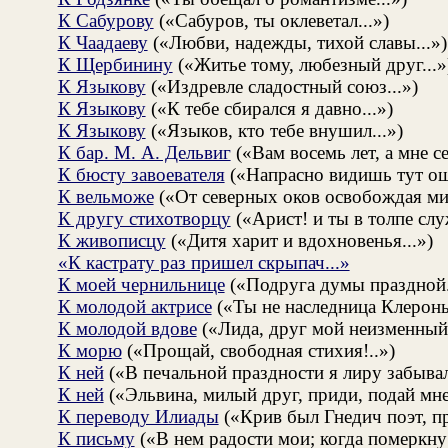
К Сабурову
(«Сабуров, ты оклеветал...»)
К Чаадаеву
(«Любви, надежды, тихой славы...»)
К Щербинину
(«Житье тому, любезный друг...»
К Языкову
(«Издревле сладостный союз...»)
К Языкову
(«К тебе сбирался я давно...»)
К Языкову
(«Языков, кто тебе внушил...»)
К бар. М. А. Дельвиг
(«Вам восемь лет, а мне с
К бюсту завоевателя
(«Напрасно видишь тут ош
К вельможе
(«От северных оков освобождая мир
К другу стихотворцу
(«Арист! и ты в толпе слу
К живописцу
(«Дитя харит и вдохновенья...»)
«К кастрату раз пришел скрыпач...»
К моей чернильнице
(«Подруга думы праздной.
К молодой актрисе
(«Ты не наследница Клероны
К молодой вдове
(«Лида, друг мой неизменный.
К морю
(«Прощай, свободная стихия!..»)
К ней
(«В печальной праздности я лиру забывал
К ней
(«Эльвина, милый друг, приди, подай мне 
К переводу Илиады
(«Крив был Гнедич поэт, пр
К письму
(«В нем радости мои; когда померкну 