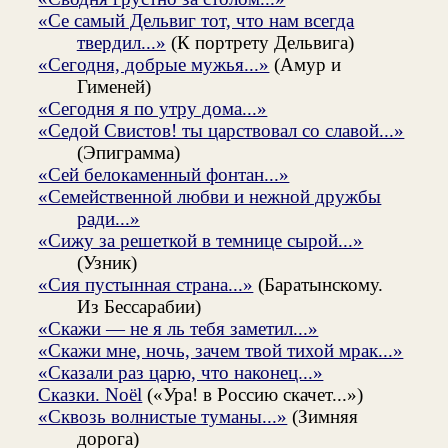
«Се самый Дельвиг тот, что нам всегда
твердил...»
(К портрету Дельвига)
«Сегодня, добрые мужья...»
(Амур и
Гименей)
«Сегодня я по утру дома...»
«Седой Свистов! ты царствовал со славой...»
(Эпиграмма)
«Сей белокаменный фонтан...»
«Семейственной любви и нежной дружбы
ради...»
«Сижу за решеткой в темнице сырой...»
(Узник)
«Сия пустынная страна...»
(Баратынскому.
Из Бессарабии)
«Скажи — не я ль тебя заметил...»
«Скажи мне, ночь, зачем твой тихой мрак...»
«Сказали раз царю, что наконец...»
Сказки. Noël
(«Ура! в Россию скачет...»)
«Сквозь волнистые туманы...»
(Зимняя
дорога)