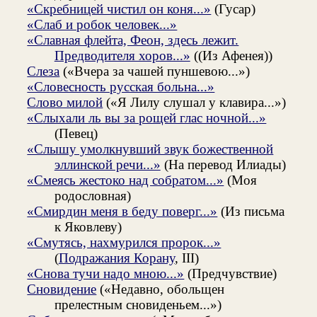
«Скребницей чистил он коня...»
(Гусар)
«Слаб и робок человек...»
«Славная флейта, Феон, здесь лежит.
Предводителя хоров...»
((Из Афенея))
Слеза
(«Вчера за чашей пуншевою...»)
«Словесность русская больна...»
Слово милой
(«Я Лилу слушал у клавира...»)
«Слыхали ль вы за рощей глас ночной...»
(Певец)
«Слышу умолкнувший звук божественной
эллинской речи...»
(На перевод Илиады)
«Смеясь жестоко над собратом...»
(Моя
родословная)
«Смирдин меня в беду поверг...»
(Из письма
к Яковлеву)
«Смутясь, нахмурился пророк...»
(
Подражания Корану
, III)
«Снова тучи надо мною...»
(Предчувствие)
Сновидение
(«Недавно, обольщен
прелестным сновиденьем...»)