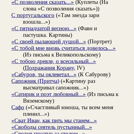
«С позволения сказать...»
(Куплеты (На
слова «С позволения сказать»))
С португальского
(«Там звезда зари
взошла...»)
«С пятнадцатой весною...»
(Фавн и
пастушка. Картины)
«С своей пылающей душой...»
(Портрет)
«С тобой мне вновь считаться довелось...»
(Из письма к Великопольскому)
«С тобою древле, о всесильный...»
(
Подражания Корану
, IV)
«Сабуров, ты оклеветал...»
(К Сабурову)
Сапожник (Притча)
(«Картину раз
высматривал сапожник...»)
«Сатирик и поэт любовный...»
(Из письма к
Вяземскому)
Сафо
(«Счастливый юноша, ты всем меня
пленил...»)
«Сват Иван, как пить мы станем...»
«Свободы сеятель пустынный...»
«Сводня грустно за столом...»