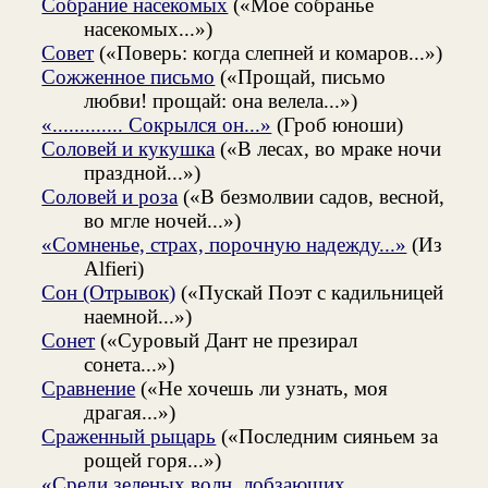
Собрание насекомых
(«Мое собранье
насекомых...»)
Совет
(«Поверь: когда слепней и комаров...»)
Сожженное письмо
(«Прощай, письмо
любви! прощай: она велела...»)
«............. Сокрылся он...»
(Гроб юноши)
Соловей и кукушка
(«В лесах, во мраке ночи
праздной...»)
Соловей и роза
(«В безмолвии садов, весной,
во мгле ночей...»)
«Сомненье, страх, порочную надежду...»
(Из
Alfieri)
Сон (Отрывок)
(«Пускай Поэт с кадильницей
наемной...»)
Сонет
(«Суровый Дант не презирал
сонета...»)
Сравнение
(«Не хочешь ли узнать, моя
драгая...»)
Сраженный рыцарь
(«Последним сияньем за
рощей горя...»)
«Среди зеленых волн, лобзающих