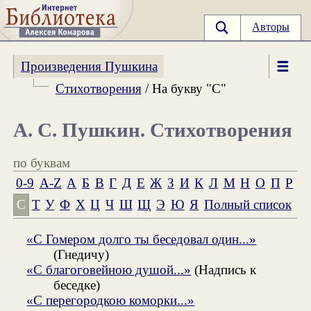
Авторы
Произведения Пушкина
Стихотворения
/ На букву "С"
А. С. Пушкин. Стихотворения
по буквам
0-9
A-Z
А
Б
В
Г
Д
Е
Ж
З
И
К
Л
М
Н
О
П
Р
С
Т
У
Ф
Х
Ц
Ч
Ш
Щ
Э
Ю
Я
Полный список
«С Гомером долго ты беседовал один...»
(Гнедичу)
«С благоговейною душой...»
(Надпись к
беседке)
«С перегородкою коморки...»