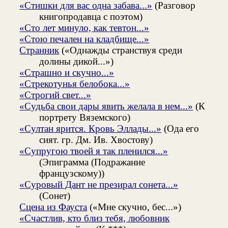
«Стишки для вас одна забава...»
(Разговор
книгопродавца с поэтом)
«Сто лет минуло, как тевтон...»
«Стою печален на кладбище...»
Странник
(«Однажды странствуя среди
долины дикой...»)
«Страшно и скучно...»
«Стрекотунья белобока...»
«Строгий свет...»
«Судьба свои дары явить желала в нем...»
(К
портрету Вяземского)
«Султан ярится. Кровь Эллады...»
(Ода его
сият. гр. Дм. Ив. Хвостову)
«Супругою твоей я так пленился...»
(Эпиграмма (Подражание
французскому))
«Суровый Дант не презирал сонета...»
(Сонет)
Сцена из Фауста
(«Мне скучно, бес...»)
«Счастлив, кто близ тебя, любовник