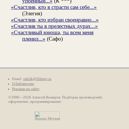
упоенный...»
(К ***)
«Счастлив, кто в страсти сам себе...»
(Элегия)
«Счастлив, кто избран своенравно...»
«Счастлив ты в прелестных дурах...»
«Счастливый юноша, ты всем меня
пленил...»
(Сафо)
Email:
otklik@ilibrary.ru
О библиотеке
Реклама на сайте
©1996—2026 Алексей Комаров. Подборка произведений,
оформление, программирование.