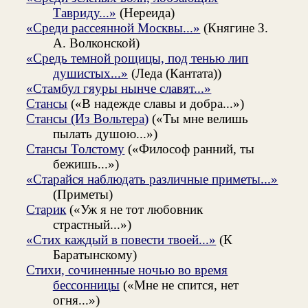
Тавриду...»
(Нереида)
«Среди рассеянной Москвы...»
(Княгине З.
А. Волконской)
«Средь темной рощицы, под тенью лип
душистых...»
(Леда (Кантата))
«Стамбул гяуры нынче славят...»
Стансы
(«В надежде славы и добра...»)
Стансы (Из Вольтера)
(«Ты мне велишь
пылать душою...»)
Стансы Толстому
(«Философ ранний, ты
бежишь...»)
«Старайся наблюдать различные приметы...»
(Приметы)
Старик
(«Уж я не тот любовник
страстный...»)
«Стих каждый в повести твоей...»
(К
Баратынскому)
Стихи, сочиненные ночью во время
бессонницы
(«Мне не спится, нет
огня...»)