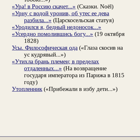
«Ура! в Россию скачет...»
(Сказки. Noël)
«Урну с водой уронив, об утес ее дева
разбила...»
(Царскосельская статуя)
«Уродился я, бедный недоносок...»
«Усердно помолившись богу...»
(19 октября
1828)
Усы. Философическая ода
(«Глаза скосив на
ус кудрявый...»)
«Утихла брань племен; в пределах
отдаленных...»
(На возвращение
государя императора из Парижа в 1815
году)
Утопленник
(«Прибежали в избу дети...»)