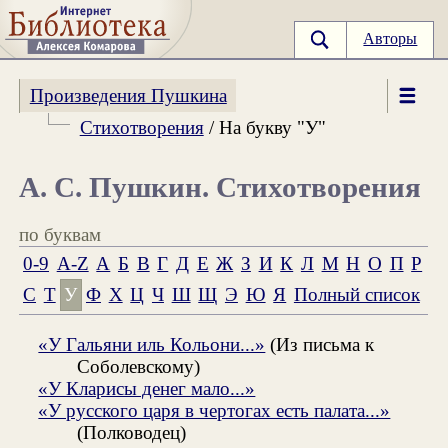
Авторы
Произведения Пушкина
Стихотворения
/ На букву "У"
А. С. Пушкин. Стихотворения
по буквам
0-9
A-Z
А
Б
В
Г
Д
Е
Ж
З
И
К
Л
М
Н
О
П
Р
С
Т
У
Ф
Х
Ц
Ч
Ш
Щ
Э
Ю
Я
Полный список
«У Гальяни иль Кольони...»
(Из письма к
Соболевскому)
«У Кларисы денег мало...»
«У русского царя в чертогах есть палата...»
(Полководец)