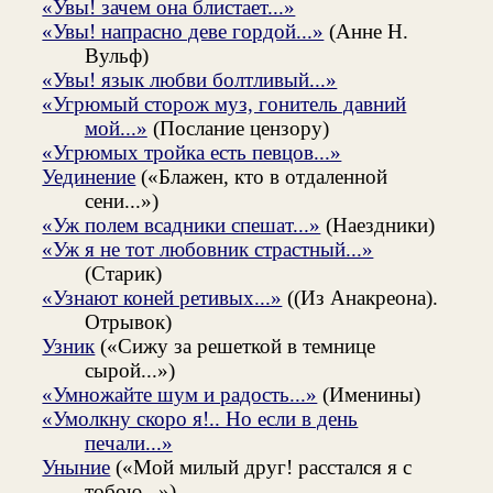
«Увы! зачем она блистает...»
«Увы! напрасно деве гордой...»
(Анне Н.
Вульф)
«Увы! язык любви болтливый...»
«Угрюмый сторож муз, гонитель давний
мой...»
(Послание цензору)
«Угрюмых тройка есть певцов...»
Уединение
(«Блажен, кто в отдаленной
сени...»)
«Уж полем всадники спешат...»
(Наездники)
«Уж я не тот любовник страстный...»
(Старик)
«Узнают коней ретивых...»
((Из Анакреона).
Отрывок)
Узник
(«Сижу за решеткой в темнице
сырой...»)
«Умножайте шум и радость...»
(Именины)
«Умолкну скоро я!.. Но если в день
печали...»
Уныние
(«Мой милый друг! расстался я с
тобою...»)